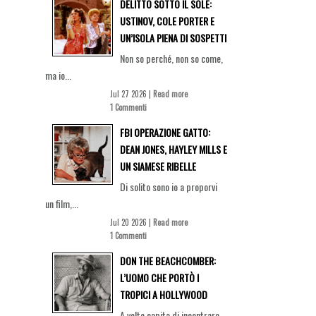
DELITTO SOTTO IL SOLE:
USTINOV, COLE PORTER E
UN’ISOLA PIENA DI SOSPETTI
Non so perché, non so come,
ma io...
Jul 27 2026 |
Read more
1 Commenti
FBI OPERAZIONE GATTO:
DEAN JONES, HAYLEY MILLS E
UN SIAMESE RIBELLE
Di solito sono io a proporvi
un film,...
Jul 20 2026 |
Read more
1 Commenti
DON THE BEACHCOMBER:
L’UOMO CHE PORTÒ I
TROPICI A HOLLYWOOD
A volte capita di incontrare