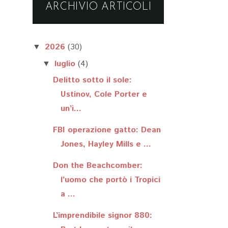
ARCHIVIO ARTICOLI
2026
(30)
▼
luglio
(4)
▼
Delitto sotto il sole:
Ustinov, Cole Porter e
un’i...
FBI operazione gatto: Dean
Jones, Hayley Mills e ...
Don the Beachcomber:
l’uomo che portò i Tropici
a ...
L’imprendibile signor 880: