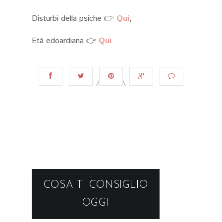
Disturbi della psiche 👉
Qui
,
Età edoardiana 👉
Qui
COSA TI CONSIGLIO
OGGI