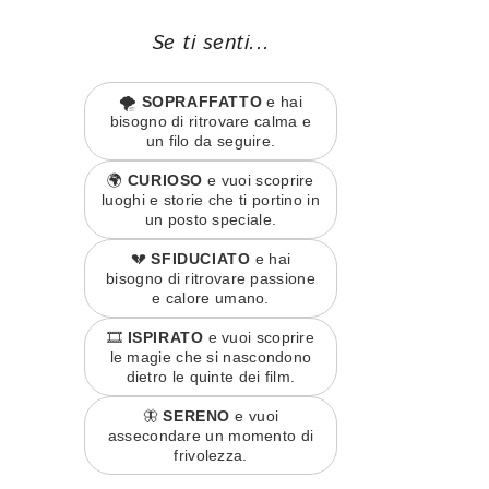
Se ti senti...
🌪️
SOPRAFFATTO
e hai
bisogno di ritrovare calma e
un filo da seguire.
🌍
CURIOSO
e vuoi scoprire
luoghi e storie che ti portino in
un posto speciale.
💔
SFIDUCIATO
e hai
bisogno di ritrovare passione
e calore umano.
🎞️
ISPIRATO
e vuoi scoprire
le magie che si nascondono
dietro le quinte dei film.
🦋
SERENO
e vuoi
assecondare un momento di
frivolezza.