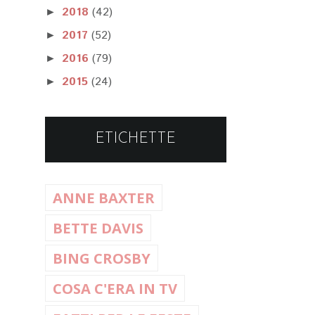
2018
(42)
►
2017
(52)
►
2016
(79)
►
2015
(24)
►
ETICHETTE
ANNE BAXTER
BETTE DAVIS
BING CROSBY
COSA C'ERA IN TV