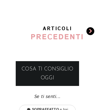
ARTICOLI
PRECEDENTI
COSA TI CONSIGLIO
OGGI
Se ti senti...
🌪️
SOPRAFFATTO
e hai