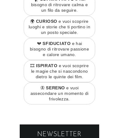
bisogno di ritrovare calma e
un filo da seguire.
🌍
CURIOSO
e vuoi scoprire
luoghi e storie che ti portino in
un posto speciale.
💔
SFIDUCIATO
e hai
bisogno di ritrovare passione
e calore umano.
🎞️
ISPIRATO
e vuoi scoprire
le magie che si nascondono
dietro le quinte dei film.
🦋
SERENO
e vuoi
assecondare un momento di
frivolezza.
NEWSLETTER