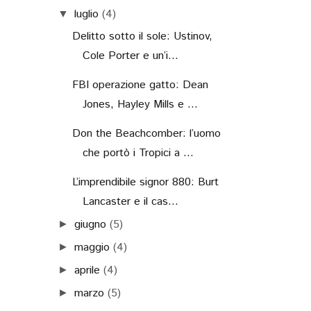
luglio
(4)
▼
Delitto sotto il sole: Ustinov,
Cole Porter e un’i...
FBI operazione gatto: Dean
Jones, Hayley Mills e ...
Don the Beachcomber: l’uomo
che portò i Tropici a ...
L’imprendibile signor 880: Burt
Lancaster e il cas...
giugno
(5)
►
maggio
(4)
►
aprile
(4)
►
marzo
(5)
►