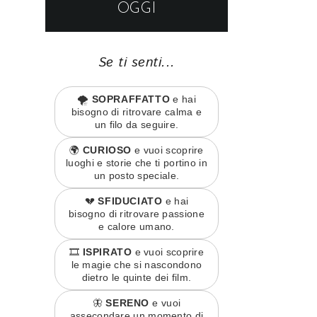
OGGI
Se ti senti...
🌪️
SOPRAFFATTO
e hai
bisogno di ritrovare calma e
un filo da seguire.
🌍
CURIOSO
e vuoi scoprire
luoghi e storie che ti portino in
un posto speciale.
💔
SFIDUCIATO
e hai
bisogno di ritrovare passione
e calore umano.
🎞️
ISPIRATO
e vuoi scoprire
le magie che si nascondono
dietro le quinte dei film.
🦋
SERENO
e vuoi
assecondare un momento di