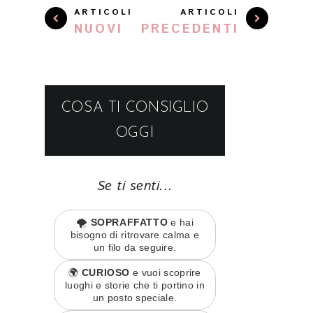
ARTICOLI
ARTICOLI
NUOVI
PRECEDENTI
COSA TI CONSIGLIO
OGGI
Se ti senti...
🌪️
SOPRAFFATTO
e hai
bisogno di ritrovare calma e
un filo da seguire.
🌍
CURIOSO
e vuoi scoprire
luoghi e storie che ti portino in
un posto speciale.