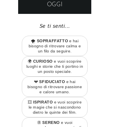
OGGI
Se ti senti...
🌪️
SOPRAFFATTO
e hai
bisogno di ritrovare calma e
un filo da seguire.
🌍
CURIOSO
e vuoi scoprire
luoghi e storie che ti portino in
un posto speciale.
💔
SFIDUCIATO
e hai
bisogno di ritrovare passione
e calore umano.
🎞️
ISPIRATO
e vuoi scoprire
le magie che si nascondono
dietro le quinte dei film.
🦋
SERENO
e vuoi