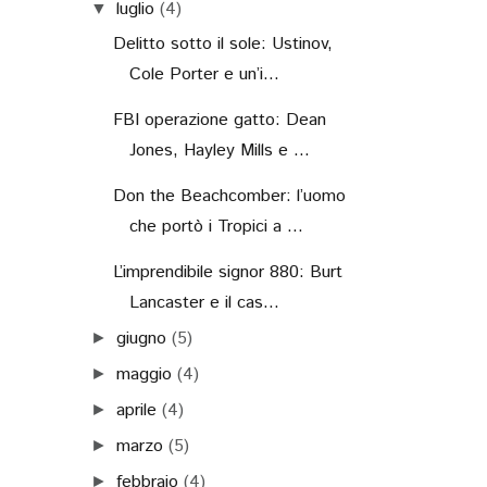
luglio
(4)
▼
Delitto sotto il sole: Ustinov,
Cole Porter e un’i...
FBI operazione gatto: Dean
Jones, Hayley Mills e ...
Don the Beachcomber: l’uomo
che portò i Tropici a ...
L’imprendibile signor 880: Burt
Lancaster e il cas...
giugno
(5)
►
maggio
(4)
►
aprile
(4)
►
marzo
(5)
►
febbraio
(4)
►