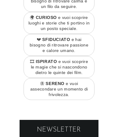
bisogno di ritrovare calma e
un filo da seguire.
🌍
CURIOSO
e vuoi scoprire
luoghi e storie che ti portino in
un posto speciale.
💔
SFIDUCIATO
e hai
bisogno di ritrovare passione
e calore umano.
🎞️
ISPIRATO
e vuoi scoprire
le magie che si nascondono
dietro le quinte dei film.
🦋
SERENO
e vuoi
assecondare un momento di
frivolezza.
NEWSLETTER