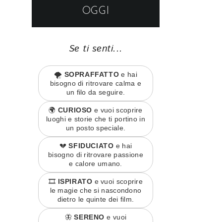
OGGI
Se ti senti...
🌪️
SOPRAFFATTO
e hai
bisogno di ritrovare calma e
un filo da seguire.
🌍
CURIOSO
e vuoi scoprire
luoghi e storie che ti portino in
un posto speciale.
💔
SFIDUCIATO
e hai
bisogno di ritrovare passione
e calore umano.
🎞️
ISPIRATO
e vuoi scoprire
le magie che si nascondono
dietro le quinte dei film.
🦋
SERENO
e vuoi