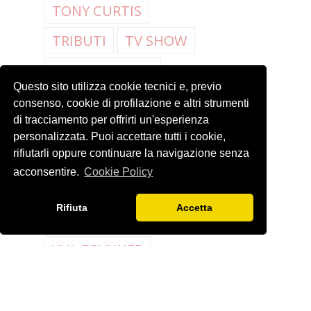
TONY CURTIS
TRIBUTI
TV SHOW
VIA COL VENTO
Questo sito utilizza cookie tecnici e, previo
VINCENTE MINNELLI
consenso, cookie di profilazione e altri strumenti
di tracciamento per offrirti un'esperienza
VIVIEN LEIGH
personalizzata. Puoi accettare tutti i cookie,
rifiutarli oppure continuare la navigazione senza
WALTER PLUNKETT
acconsentire.
Cookie Policy
WHAT'S MY LINE
Rifiuta
Accetta
WILLIAM TRAVILLA
YUL BRYNNER
ZSA ZSA GABOR