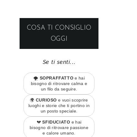
COSA TI CONSIGLIO
OGGI
Se ti senti...
🌪️
SOPRAFFATTO
e hai
bisogno di ritrovare calma e
un filo da seguire.
🌍
CURIOSO
e vuoi scoprire
luoghi e storie che ti portino in
un posto speciale.
💔
SFIDUCIATO
e hai
bisogno di ritrovare passione
e calore umano.