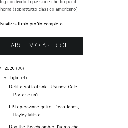
log condivido la passione che ho per il
inema (soprattutto classico americano)
isualizza il mio profilo completo
ARCHIVIO ARTICOLI
2026
(30)
▼
luglio
(4)
▼
Delitto sotto il sole: Ustinov, Cole
Porter e un’i...
FBI operazione gatto: Dean Jones,
Hayley Mills e ...
Don the Beachcomber: l’uomo che