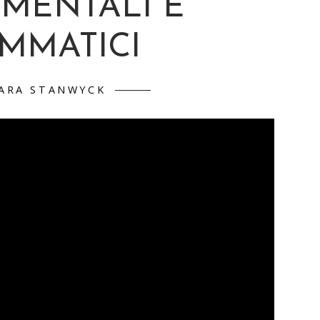
IMENTALI E
MMATICI
ARA STANWYCK