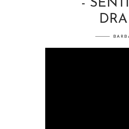
- SENT
DRA
BARB