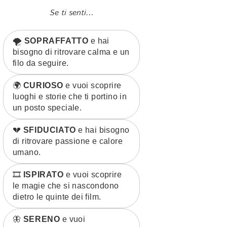
Se ti senti...
🌪️
SOPRAFFATTO
e hai
bisogno di ritrovare calma e un
filo da seguire.
🌍
CURIOSO
e vuoi scoprire
luoghi e storie che ti portino in
un posto speciale.
💔
SFIDUCIATO
e hai bisogno
di ritrovare passione e calore
umano.
🎞️
ISPIRATO
e vuoi scoprire
le magie che si nascondono
dietro le quinte dei film.
🦋
SERENO
e vuoi