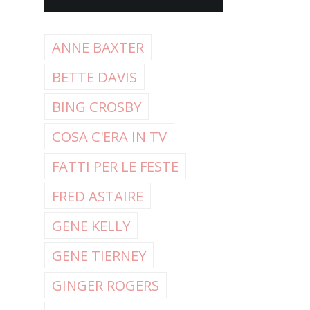
ANNE BAXTER
BETTE DAVIS
BING CROSBY
COSA C'ERA IN TV
FATTI PER LE FESTE
FRED ASTAIRE
GENE KELLY
GENE TIERNEY
GINGER ROGERS