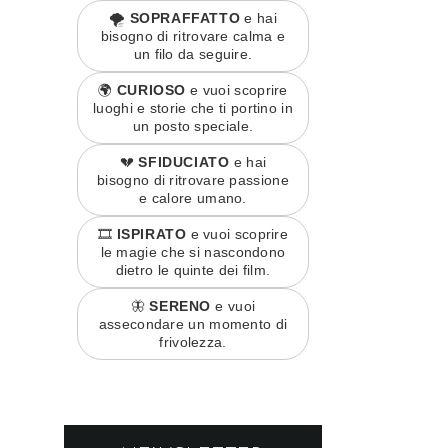
🌪️
SOPRAFFATTO
e hai
bisogno di ritrovare calma e
un filo da seguire.
🌍
CURIOSO
e vuoi scoprire
luoghi e storie che ti portino in
un posto speciale.
💔
SFIDUCIATO
e hai
bisogno di ritrovare passione
e calore umano.
🎞️
ISPIRATO
e vuoi scoprire
le magie che si nascondono
dietro le quinte dei film.
🦋
SERENO
e vuoi
assecondare un momento di
frivolezza.