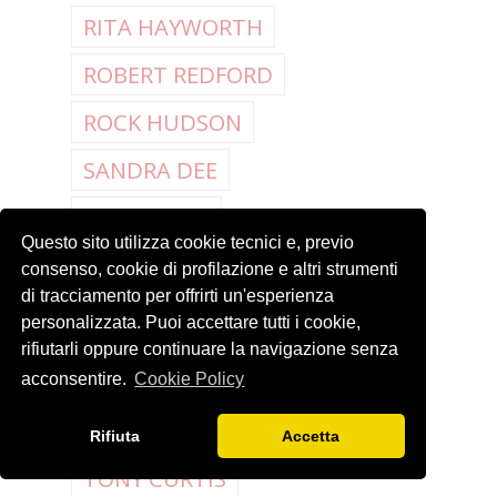
RITA HAYWORTH
ROBERT REDFORD
ROCK HUDSON
SANDRA DEE
SCREWBALL
Questo sito utilizza cookie tecnici e, previo
SEAN CONNERY
consenso, cookie di profilazione e altri strumenti
di tracciamento per offrirti un'esperienza
STANLEY LAUREL E
personalizzata. Puoi accettare tutti i cookie,
OLIVER HARDY
rifiutarli oppure continuare la navigazione senza
STELLE RIVALI
acconsentire.
Cookie Policy
THANKSGIVING
Rifiuta
Accetta
TONY CURTIS