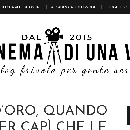
FILM DA VEDERE ONLINE
ACCADEVA A HOLLYWOOD
LUOGHI E VOL
D’ORO, QUANDO
ER CAPÌ CHE LE