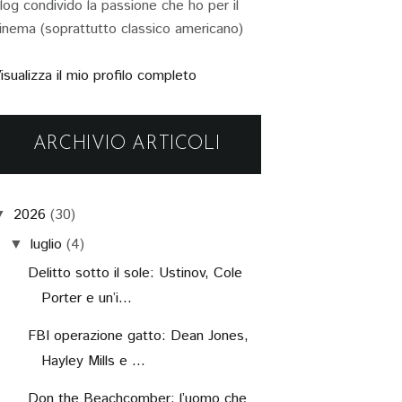
log condivido la passione che ho per il
inema (soprattutto classico americano)
isualizza il mio profilo completo
ARCHIVIO ARTICOLI
2026
(30)
▼
luglio
(4)
▼
Delitto sotto il sole: Ustinov, Cole
Porter e un’i...
FBI operazione gatto: Dean Jones,
Hayley Mills e ...
Don the Beachcomber: l’uomo che