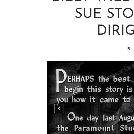
SUE ST
DIRI
B