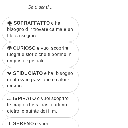
Se ti senti...
🌪️
SOPRAFFATTO
e hai
bisogno di ritrovare calma e un
filo da seguire.
🌍
CURIOSO
e vuoi scoprire
luoghi e storie che ti portino in
un posto speciale.
💔
SFIDUCIATO
e hai bisogno
di ritrovare passione e calore
umano.
🎞️
ISPIRATO
e vuoi scoprire
le magie che si nascondono
dietro le quinte dei film.
🦋
SERENO
e vuoi