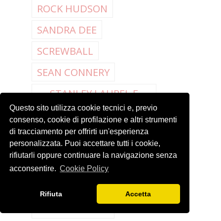
ROCK HUDSON
SANDRA DEE
SCREWBALL
SEAN CONNERY
STANLEY LAUREL E
OLIVER HARDY
Questo sito utilizza cookie tecnici e, previo
consenso, cookie di profilazione e altri strumenti
STELLE RIVALI
di tracciamento per offrirti un'esperienza
THANKSGIVING
personalizzata. Puoi accettare tutti i cookie,
rifiutarli oppure continuare la navigazione senza
TONY CURTIS
acconsentire.
Cookie Policy
TRIBUTI
TV SHOW
Rifiuta
Accetta
VIA COL VENTO