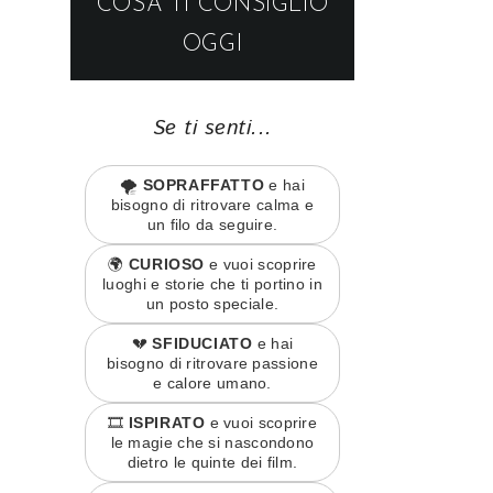
COSA TI CONSIGLIO
OGGI
Se ti senti...
🌪️
SOPRAFFATTO
e hai
bisogno di ritrovare calma e
un filo da seguire.
🌍
CURIOSO
e vuoi scoprire
luoghi e storie che ti portino in
un posto speciale.
💔
SFIDUCIATO
e hai
bisogno di ritrovare passione
e calore umano.
🎞️
ISPIRATO
e vuoi scoprire
le magie che si nascondono
dietro le quinte dei film.