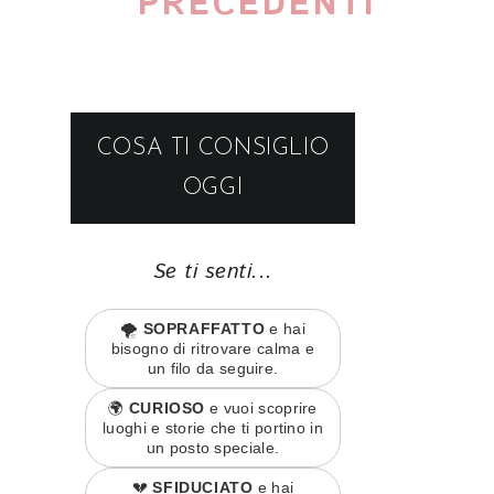
PRECEDENTI
COSA TI CONSIGLIO
OGGI
Se ti senti...
🌪️
SOPRAFFATTO
e hai
bisogno di ritrovare calma e
un filo da seguire.
🌍
CURIOSO
e vuoi scoprire
luoghi e storie che ti portino in
un posto speciale.
💔
SFIDUCIATO
e hai