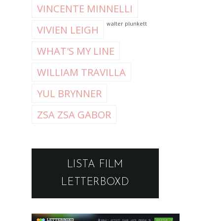
VINCENTE MINNELLI
walter plunkett
VIVIEN LEIGH
WHAT'S MY LINE
WILLIAM TRAVILLA
YUL BRYNNER
ZSA ZSA GABOR
LISTA FILM
LETTERBOXD