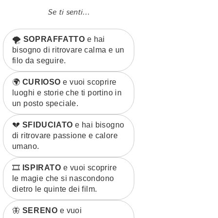
Se ti senti...
🌪️
SOPRAFFATTO
e hai
bisogno di ritrovare calma e un
filo da seguire.
🌍
CURIOSO
e vuoi scoprire
luoghi e storie che ti portino in
un posto speciale.
💔
SFIDUCIATO
e hai bisogno
di ritrovare passione e calore
umano.
🎞️
ISPIRATO
e vuoi scoprire
le magie che si nascondono
dietro le quinte dei film.
🦋
SERENO
e vuoi