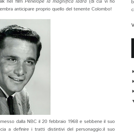
alk nel film
Penelope la magnifica ladra
(di cui vi ho
b
 sembra anticipare proprio quello del tenente Colombo!
c
V
rasmesso dalla NBC il 20 febbraio 1968 e sebbene il suo
 a definire i tratti distintivi del personaggio:il suo