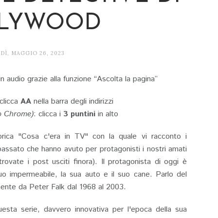
LYWOOD
Ì, MAGGIO 26, 2023
n audio grazie alla funzione “Ascolta la pagina”
 clicca
AA
nella barra degli indirizzi
o Chrome)
: clicca i
3 puntini
in alto
brica "Cosa c'era in TV" con la quale vi racconto i
 passato che hanno avuto per protagonisti i nostri amati
trovate i post usciti finora). Il protagonista di oggi è
uo impermeabile, la sua auto e il suo cane. Parlo del
ente da Peter Falk dal 1968 al 2003.
uesta serie, davvero innovativa per l'epoca della sua