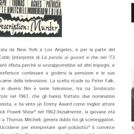
stata da New York a Los Angeles, e per la parte del
Cobb (interprete di
La parola ai giurati
e che nel '73
 però rifiuta perchè si sovrapporrebbe ad altri impegni, e
referisce continuare a godersi la pensione e le sue
itacarne della televisione. La scelta ricade su Peter Falk,
 in diversi film e serie televisive, tra cui
Sindacato
tola
nel 1961, che gli hanno fruttato due nomination
gonista, e ha vinto un Emmy Award come miglior attore
ick Powell Show" nel 1962.Inizialmente, la giovane età
o a Thomas Mitchell, genera dubbi tra gli sceneggiatori.
Ucciderei per interpretare quel poliziotto" li convince
S