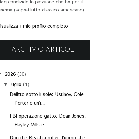
log condivido la passione che ho per il
inema (soprattutto classico americano)
isualizza il mio profilo completo
ARCHIVIO ARTICOLI
2026
(30)
▼
luglio
(4)
▼
Delitto sotto il sole: Ustinov, Cole
Porter e un’i...
FBI operazione gatto: Dean Jones,
Hayley Mills e ...
Don the Beachcomber: l’uomo che