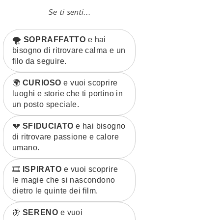
Se ti senti...
🌪️
SOPRAFFATTO
e hai
bisogno di ritrovare calma e un
filo da seguire.
🌍
CURIOSO
e vuoi scoprire
luoghi e storie che ti portino in
un posto speciale.
💔
SFIDUCIATO
e hai bisogno
di ritrovare passione e calore
umano.
🎞️
ISPIRATO
e vuoi scoprire
le magie che si nascondono
dietro le quinte dei film.
🦋
SERENO
e vuoi