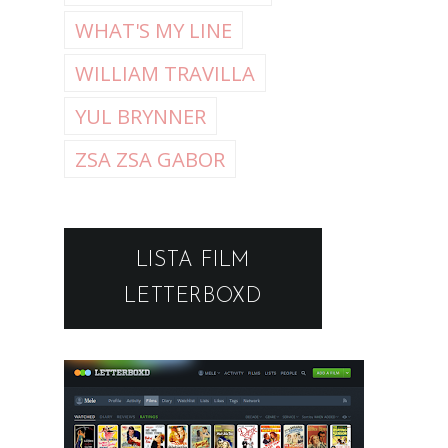
WHAT'S MY LINE
WILLIAM TRAVILLA
YUL BRYNNER
ZSA ZSA GABOR
LISTA FILM
LETTERBOXD