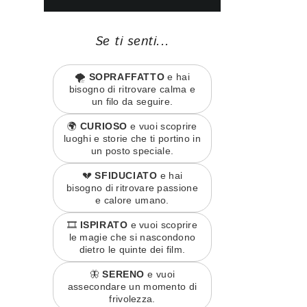
Se ti senti...
🌪️
SOPRAFFATTO
e hai
bisogno di ritrovare calma e
un filo da seguire.
🌍
CURIOSO
e vuoi scoprire
luoghi e storie che ti portino in
un posto speciale.
💔
SFIDUCIATO
e hai
bisogno di ritrovare passione
e calore umano.
🎞️
ISPIRATO
e vuoi scoprire
le magie che si nascondono
dietro le quinte dei film.
🦋
SERENO
e vuoi
assecondare un momento di
frivolezza.