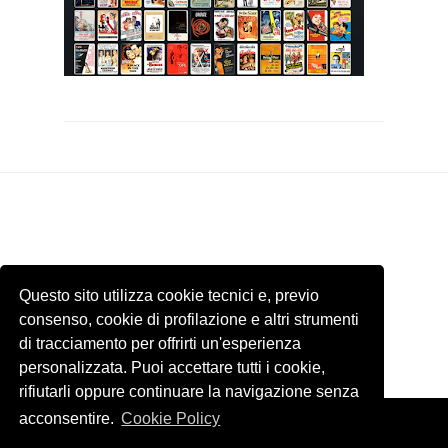
Questo sito utilizza cookie tecnici e, previo
consenso, cookie di profilazione e altri strumenti
di tracciamento per offrirti un'esperienza
personalizzata. Puoi accettare tutti i cookie,
rifiutarli oppure continuare la navigazione senza
acconsentire.
Cookie Policy
Template by
ThemeXpose
. Tutti le immagini presenti di questo sito