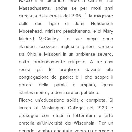
Nasce il 6 dicembre 1900 a Clinton, nel
Massachusetts, anche se per molti anni
circola la data errata del 1906. È la maggiore
delle due figlie di John Henderson
Moorehead, ministro presbiteriano, e di Mary
Mildred McCauley. Le sue origini sono
irlandesi, scozzesi, inglesi e gallesi. Cresce
tra Ohio e Missouri in un ambiente severo,
colto, profondamente religioso. A tre anni
recita già le preghiere davanti alla
congregazione del padre: è lì che scopre il
potere della parola e impara, quasi
istintivamente, a dominare un pubblico.
Riceve un’educazione solida e completa. Si
laurea al Muskingum College nel 1923 e
prosegue con studi in letteratura e arte
oratoria all’Università del Wisconsin. Per un
periodo sembra orientata verso un percorso