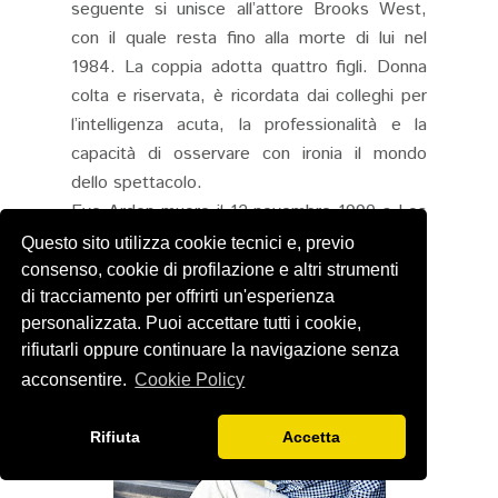
seguente si unisce all’attore Brooks West,
con il quale resta fino alla morte di lui nel
1984. La coppia adotta quattro figli. Donna
colta e riservata, è ricordata dai colleghi per
l’intelligenza acuta, la professionalità e la
capacità di osservare con ironia il mondo
dello spettacolo.
Eve Arden muore il 12 novembre 1990 a Los
Angeles, all’età di 78 anni a causa di un
Questo sito utilizza cookie tecnici e, previo
attacco di cuore.
consenso, cookie di profilazione e altri strumenti
di tracciamento per offrirti un'esperienza
personalizzata. Puoi accettare tutti i cookie,
rifiutarli oppure continuare la navigazione senza
acconsentire.
Cookie Policy
Rifiuta
Accetta