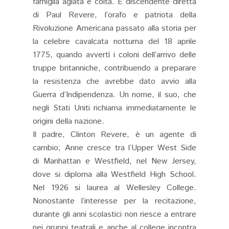
famiglia agiata e colta. È discendente diretta
di Paul Revere, l’orafo e patriota della
Rivoluzione Americana passato alla storia per
la celebre cavalcata notturna del 18 aprile
1775, quando avvertì i coloni dell’arrivo delle
truppe britanniche, contribuendo a preparare
la resistenza che avrebbe dato avvio alla
Guerra d’Indipendenza. Un nome, il suo, che
negli Stati Uniti richiama immediatamente le
origini della nazione.
Il padre, Clinton Revere, è un agente di
cambio; Anne cresce tra l’Upper West Side
di Manhattan e Westfield, nel New Jersey,
dove si diploma alla Westfield High School.
Nel 1926 si laurea al Wellesley College.
Nonostante l’interesse per la recitazione,
durante gli anni scolastici non riesce a entrare
nei gruppi teatrali e anche al college incontra