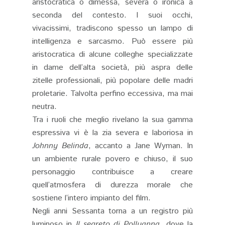
aristocratica o dimessa, severa o ironica a
seconda del contesto. I suoi occhi,
vivacissimi, tradiscono spesso un lampo di
intelligenza e sarcasmo. Può essere più
aristocratica di alcune colleghe specializzate
in dame dell’alta società, più aspra delle
zitelle professionali, più popolare delle madri
proletarie. Talvolta perfino eccessiva, ma mai
neutra.
Tra i ruoli che meglio rivelano la sua gamma
espressiva vi è la zia severa e laboriosa in
Johnny Belinda
, accanto a Jane Wyman. In
un ambiente rurale povero e chiuso, il suo
personaggio contribuisce a creare
quell’atmosfera di durezza morale che
sostiene l’intero impianto del film.
Negli anni Sessanta torna a un registro più
luminoso in
Il segreto di Pollyanna
, dove la