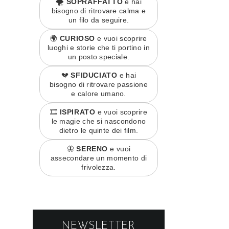
🌪️
SOPRAFFATTO
e hai
bisogno di ritrovare calma e
un filo da seguire.
🌍
CURIOSO
e vuoi scoprire
luoghi e storie che ti portino in
un posto speciale.
💔
SFIDUCIATO
e hai
bisogno di ritrovare passione
e calore umano.
🎞️
ISPIRATO
e vuoi scoprire
le magie che si nascondono
dietro le quinte dei film.
🦋
SERENO
e vuoi
assecondare un momento di
frivolezza.
NEWSLETTER