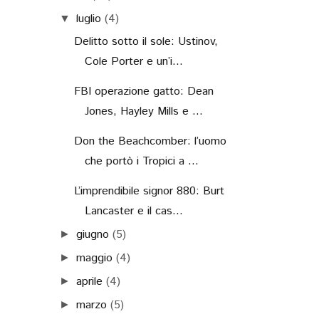
luglio
(4)
▼
Delitto sotto il sole: Ustinov,
Cole Porter e un’i...
FBI operazione gatto: Dean
Jones, Hayley Mills e ...
Don the Beachcomber: l’uomo
che portò i Tropici a ...
L’imprendibile signor 880: Burt
Lancaster e il cas...
giugno
(5)
►
maggio
(4)
►
aprile
(4)
►
marzo
(5)
►