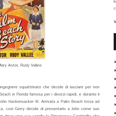
b
c
V
Mary Astor, Rudy Vallee
gegnere squattrinato che decide di lasciare per non
each in Florida famosa per i divorzi rapidi, e durante il
o John Hackensacker III. Arrivata a Palm Beach trova ad
ita, così Gerry decide di presentarlo a John come suo