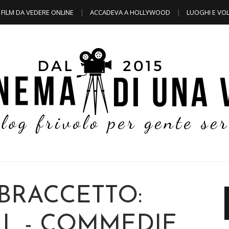
FILM DA VEDERE ONLINE
ACCADEVA A HOLLYWOOD
LUOGHI E VOL
 BRACCETTO:
L - COMMEDIE