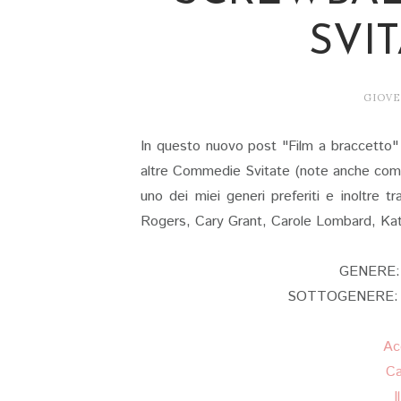
SVIT
GIOVE
In questo nuovo post "Film a braccetto" n
altre Commedie Svitate (note anche com
uno dei miei generi preferiti e inoltre 
Rogers, Cary Grant, Carole Lombard, Kat
GENERE:
SOTTOGENERE: Sc
Ac
Ca
I