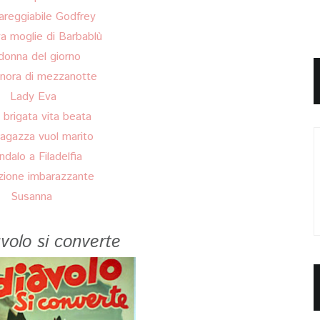
areggiabile Godfrey
va moglie di Barbablù
donna del giorno
gnora di mezzanotte
Lady Eva
 brigata vita beata
ragazza vuol marito
ndalo a Filadelfia
zione imbarazzante
Susanna
iavolo si converte