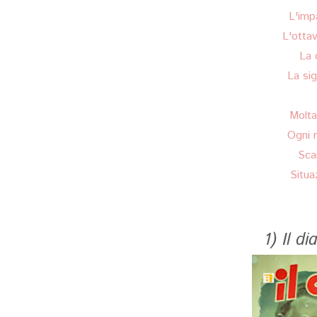
L'imp
L'otta
La 
La si
Molta
Ogni 
Sca
Situa
1) Il d