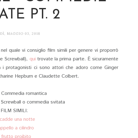
ATE PT. 2
DÌ, MAGGIO 03, 2018
el quale vi consiglio film simili per genere vi proporrò
e Screwball),
qui
trovate la prima parte. È sicuramente
tra i protagonisti ci sono attori che adoro come Ginger
harine Hepburn e Claudette Colbert.
 Commedia romantica
rewball o commedia svitata
FILM SIMILI:
cadde una notte
ppello a cilindro
l frutto proibito