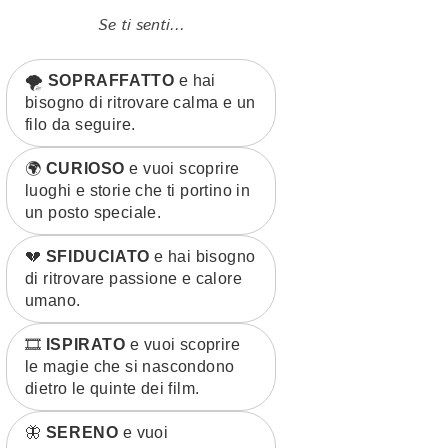
Se ti senti...
🌪️
SOPRAFFATTO
e hai
bisogno di ritrovare calma e un
filo da seguire.
🌍
CURIOSO
e vuoi scoprire
luoghi e storie che ti portino in
un posto speciale.
💔
SFIDUCIATO
e hai bisogno
di ritrovare passione e calore
umano.
🎞️
ISPIRATO
e vuoi scoprire
le magie che si nascondono
dietro le quinte dei film.
🦋
SERENO
e vuoi