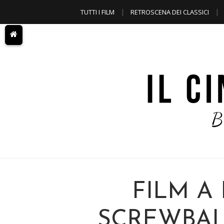
TUTTI I FILM
RETROSCENA DEI CLASSICI
A TEMA
FILM A
SCREWBAL