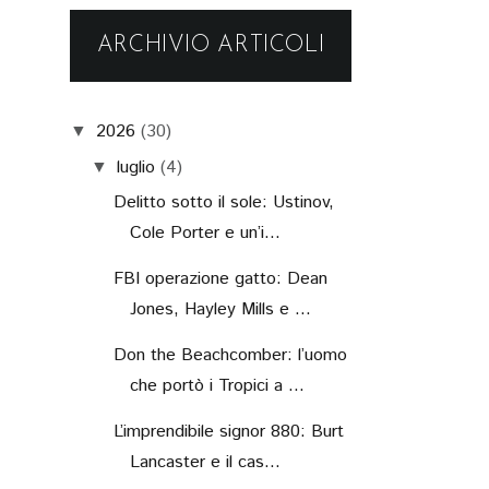
ARCHIVIO ARTICOLI
2026
(30)
▼
luglio
(4)
▼
Delitto sotto il sole: Ustinov,
Cole Porter e un’i...
FBI operazione gatto: Dean
Jones, Hayley Mills e ...
Don the Beachcomber: l’uomo
che portò i Tropici a ...
L’imprendibile signor 880: Burt
Lancaster e il cas...