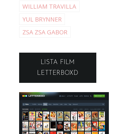
WILLIAM TRAVILLA
YUL BRYNNER
ZSA ZSA GABOR
LISTA FILM
LETTERBOXD