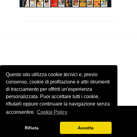
Questo sito utilizza cookie tecnici e, previo
consenso, cookie di profilazione e altri strumenti
di tracciamento per offrirti un'esperienza
personalizzata. Puoi accettare tutti i cookie,
rifiutarli oppure continuare la navigazione senza
acconsentire.
Cookie Policy
Template by
ThemeXpose
. Tutti le immagini presenti di questo sito
internet appartengono ai rispettivi proprietari. Email
Rifiuta
Accetta
blogfrivolopergenteseria@gmail.com