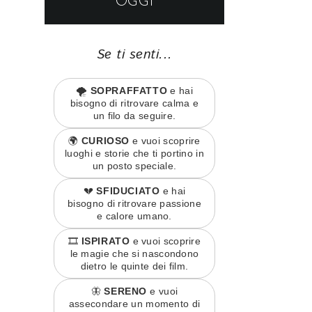
OGGI
Se ti senti...
🌪️
SOPRAFFATTO
e hai
bisogno di ritrovare calma e
un filo da seguire.
🌍
CURIOSO
e vuoi scoprire
luoghi e storie che ti portino in
un posto speciale.
💔
SFIDUCIATO
e hai
bisogno di ritrovare passione
e calore umano.
🎞️
ISPIRATO
e vuoi scoprire
le magie che si nascondono
dietro le quinte dei film.
🦋
SERENO
e vuoi
assecondare un momento di