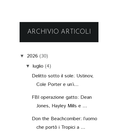
ARCHIVIO ARTICOLI
2026
(30)
▼
luglio
(4)
▼
Delitto sotto il sole: Ustinov,
Cole Porter e un’i...
FBI operazione gatto: Dean
Jones, Hayley Mills e ...
Don the Beachcomber: l’uomo
che portò i Tropici a ...