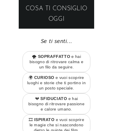
COSA TI CONSIGLIO
OGGI
Se ti senti...
🌪️
SOPRAFFATTO
e hai
bisogno di ritrovare calma e
un filo da seguire.
🌍
CURIOSO
e vuoi scoprire
luoghi e storie che ti portino in
un posto speciale.
💔
SFIDUCIATO
e hai
bisogno di ritrovare passione
e calore umano.
🎞️
ISPIRATO
e vuoi scoprire
le magie che si nascondono
dietro le quinte dei film.