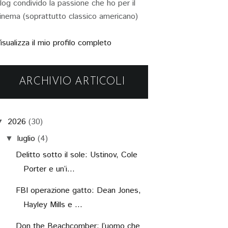
log condivido la passione che ho per il
inema (soprattutto classico americano)
isualizza il mio profilo completo
ARCHIVIO ARTICOLI
2026
(30)
▼
luglio
(4)
▼
Delitto sotto il sole: Ustinov, Cole
Porter e un’i...
FBI operazione gatto: Dean Jones,
Hayley Mills e ...
Don the Beachcomber: l’uomo che