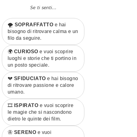
Se ti senti...
🌪️
SOPRAFFATTO
e hai
bisogno di ritrovare calma e un
filo da seguire.
🌍
CURIOSO
e vuoi scoprire
luoghi e storie che ti portino in
un posto speciale.
💔
SFIDUCIATO
e hai bisogno
di ritrovare passione e calore
umano.
🎞️
ISPIRATO
e vuoi scoprire
le magie che si nascondono
dietro le quinte dei film.
🦋
SERENO
e vuoi