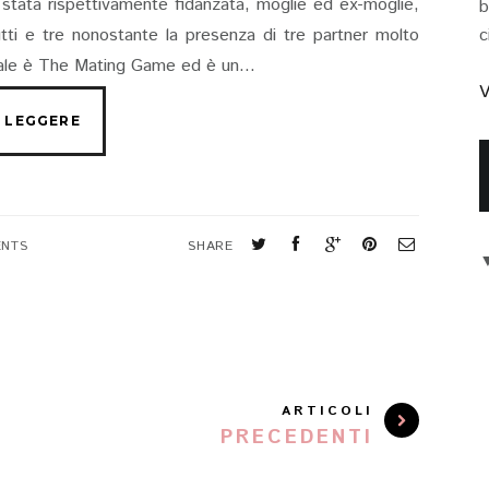
 è stata rispettivamente fidanzata, moglie ed ex-moglie,
b
utti e tre nonostante la presenza di tre partner molto
c
ginale è The Mating Game ed è un...
V
ENTS
SHARE
ARTICOLI
PRECEDENTI