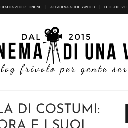
FILM DA VEDERE ONLINE
ACCADEVA A HOLLYWOOD
LUOGHI E VOL
A DI COSTUMI:
ORA E I SUOI