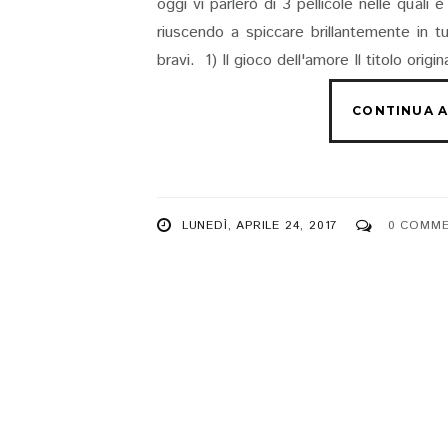
oggi vi parlerò di 3 pellicole nelle quali
riuscendo a spiccare brillantemente in t
bravi. 1) Il gioco dell'amore Il titolo ori
LUNEDÌ, APRILE 24, 2017
0 COMM