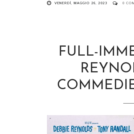
VENERDÌ, MAGGIO 26, 2023
0 CO
FULL-IMM
REYNOL
COMMEDIE