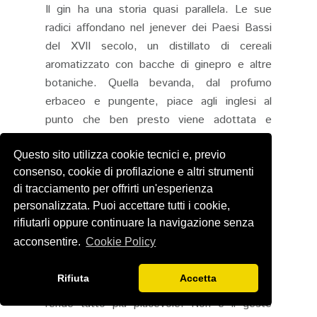
Il gin ha una storia quasi parallela. Le sue
radici affondano nel jenever dei Paesi Bassi
del XVII secolo, un distillato di cereali
aromatizzato con bacche di ginepro e altre
botaniche. Quella bevanda, dal profumo
erbaceo e pungente, piace agli inglesi al
punto che ben presto viene adottata e
reinterpretata nella madrepatria. Quando gli
Questo sito utilizza cookie tecnici e, previo
ufficiali britannici portano con sé le loro
consenso, cookie di profilazione e altri strumenti
razioni di gin fino ai tropici dell’Asia, quella
di tracciamento per offrirti un'esperienza
bevanda diventa familiare, quasi rassicurante:
personalizzata. Puoi accettare tutti i cookie,
un sapore noto in mezzo a un ambiente
rifiutarli oppure continuare la navigazione senza
difficile.
acconsentire.
Cookie Policy
Così, un giorno, qualcuno unisce le due cose:
il chinino reso più dolce e fresco dalla miscela
Rifiuta
Accetta
con acqua, zucchero e lime, e il gin che
rende tutto più piacevole. Non è il gesto