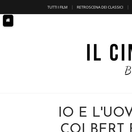
TUTTI I FILM
RETROSCENA DEI CLASSICI
A TEMA
IO E L'UO
COLBERT 