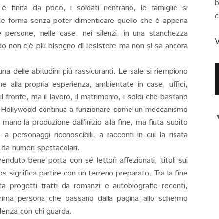
b
finita da poco, i soldati rientrano, le famiglie si
c
nde forma senza poter dimenticare quello che è appena
 persone, nelle case, nei silenzi, in una stanchezza
V
 non c’è più bisogno di resistere ma non si sa ancora
na delle abitudini più rassicuranti. Le sale si riempiono
ne alla propria esperienza, ambientate in case, uffici,
 fronte, ma il lavoro, il matrimonio, i soldi che bastano
a. Hollywood continua a funzionare come un meccanismo
ano la produzione dall’inizio alla fine, ma fiuta subito
a personaggi riconoscibili, a racconti in cui la risata
 da numeri spettacolari.
enduto bene porta con sé lettori affezionati, titoli sui
ios significa partire con un terreno preparato. Tra la fine
ta progetti tratti da romanzi e autobiografie recenti,
prima persona che passano dalla pagina allo schermo
denza con chi guarda.