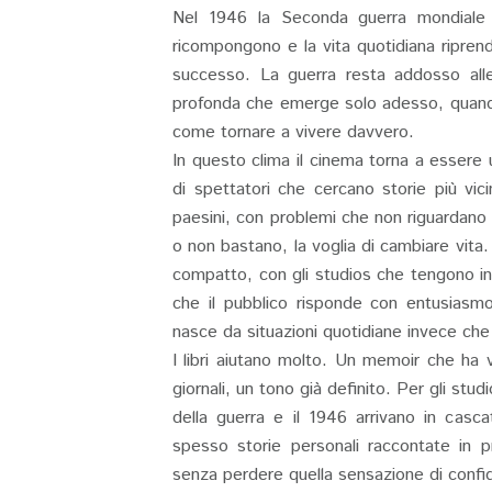
Nel 1946 la Seconda guerra mondiale è 
ricompongono e la vita quotidiana ripre
successo. La guerra resta addosso alle
profonda che emerge solo adesso, quando
come tornare a vivere davvero.
In questo clima il cinema torna a essere u
di spettatori che cercano storie più vici
paesini, con problemi che non riguardano il
o non bastano, la voglia di cambiare vit
compatto, con gli studios che tengono in m
che il pubblico risponde con entusiasmo 
nasce da situazioni quotidiane invece che
I libri aiutano molto. Un memoir che ha v
giornali, un tono già definito. Per gli stud
della guerra e il 1946 arrivano in casca
spesso storie personali raccontate in 
senza perdere quella sensazione di confi