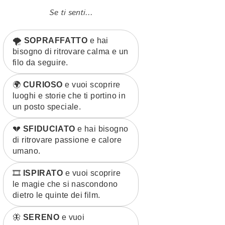
Se ti senti...
🌪️
SOPRAFFATTO
e hai
bisogno di ritrovare calma e un
filo da seguire.
🌍
CURIOSO
e vuoi scoprire
luoghi e storie che ti portino in
un posto speciale.
💔
SFIDUCIATO
e hai bisogno
di ritrovare passione e calore
umano.
🎞️
ISPIRATO
e vuoi scoprire
le magie che si nascondono
dietro le quinte dei film.
🦋
SERENO
e vuoi