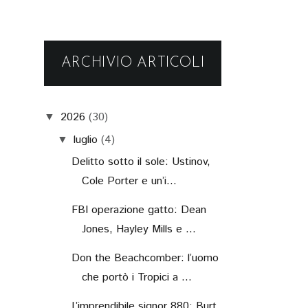
ARCHIVIO ARTICOLI
2026
(30)
▼
luglio
(4)
▼
Delitto sotto il sole: Ustinov,
Cole Porter e un’i...
FBI operazione gatto: Dean
Jones, Hayley Mills e ...
Don the Beachcomber: l’uomo
che portò i Tropici a ...
L’imprendibile signor 880: Burt