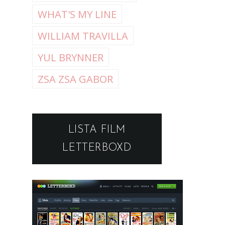
WHAT'S MY LINE
WILLIAM TRAVILLA
YUL BRYNNER
ZSA ZSA GABOR
LISTA FILM
LETTERBOXD