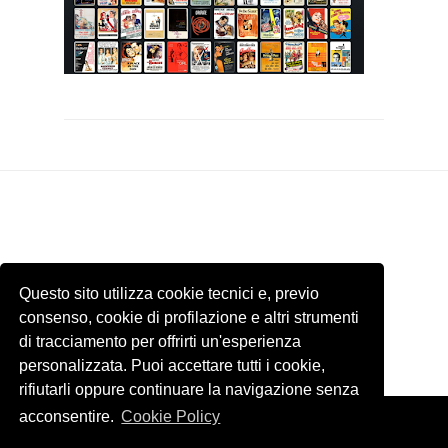
Questo sito utilizza cookie tecnici e, previo
consenso, cookie di profilazione e altri strumenti
di tracciamento per offrirti un'esperienza
personalizzata. Puoi accettare tutti i cookie,
rifiutarli oppure continuare la navigazione senza
acconsentire.
Cookie Policy
Template by
ThemeXpose
. Tutti le immagini presenti di questo sito
internet appartengono ai rispettivi proprietari. Email