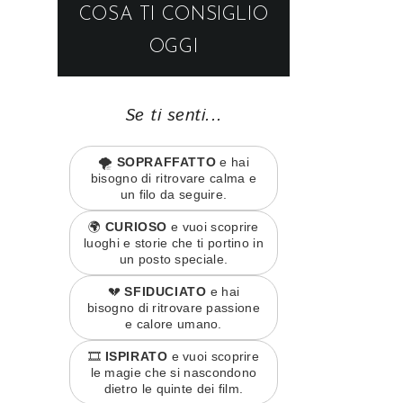
COSA TI CONSIGLIO
OGGI
Se ti senti...
🌪️
SOPRAFFATTO
e hai
bisogno di ritrovare calma e
un filo da seguire.
🌍
CURIOSO
e vuoi scoprire
luoghi e storie che ti portino in
un posto speciale.
💔
SFIDUCIATO
e hai
bisogno di ritrovare passione
e calore umano.
🎞️
ISPIRATO
e vuoi scoprire
le magie che si nascondono
dietro le quinte dei film.