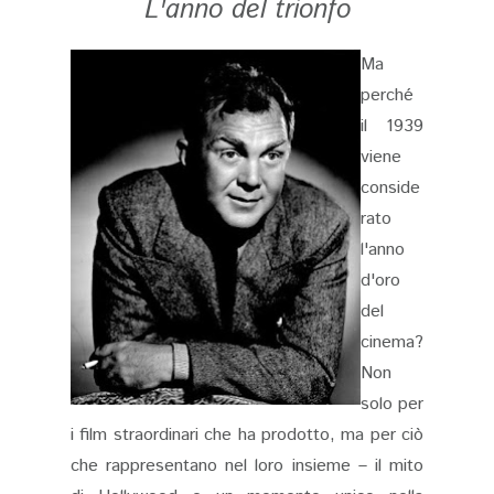
L'anno del trionfo
Ma
perché
il 1939
viene
conside
rato
l'anno
d'oro
del
cinema?
Non
solo per
i film straordinari che ha prodotto, ma per ciò
che rappresentano nel loro insieme – il mito