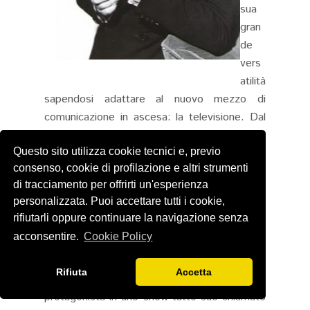
sua
gran
de
vers
atilità
sapendosi adattare al nuovo mezzo di
comunicazione in ascesa: la televisione. Dal
’51 infatti prende parte ai primi show televisivi
Questo sito utilizza cookie tecnici e, previo
come Studio One, Lux Video Theater e The
consenso, cookie di profilazione e altri strumenti
O. Henry Playhouse, e questo fa sì che arrivi
di tracciamento per offrirti un'esperienza
ad essere amato anche dalle nuove
personalizzata. Puoi accettare tutti i cookie,
generazioni. Il 5 febbraio del 1953 durante la
rifiutarli oppure continuare la navigazione senza
cerimonia degli Emmy Awards gli viene
acconsentire.
Cookie Policy
assegnato il Premio come Migliore attore
(nella sua carriera avrà altre 2 nomination agli
Rifiuta
Accetta
Emmy). Tra il 1954 e il 1955 sarà
protagonista in uno show tutto suo chiamato