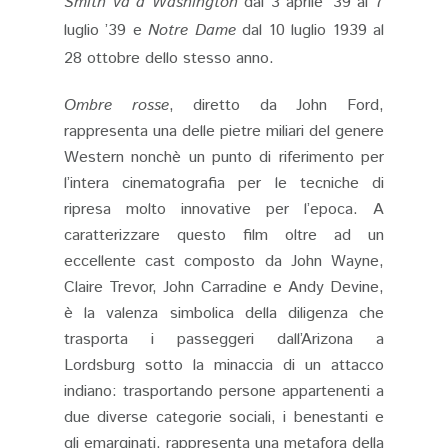
Smith va a Washington
dal 3 aprile ’39 al 7
luglio ’39 e
Notre Dame
dal 10 luglio 1939 al
28 ottobre dello stesso anno.
Ombre rosse
, diretto da John Ford,
rappresenta una delle pietre miliari del genere
Western nonchè un punto di riferimento per
l’intera cinematografia per le tecniche di
ripresa molto innovative per l’epoca. A
caratterizzare questo film oltre ad un
eccellente cast composto da John Wayne,
Claire Trevor, John Carradine e Andy Devine,
è la valenza simbolica della diligenza che
trasporta i passeggeri dall’Arizona a
Lordsburg sotto la minaccia di un attacco
indiano: trasportando persone appartenenti a
due diverse categorie sociali, i benestanti e
gli emarginati, rappresenta una metafora della