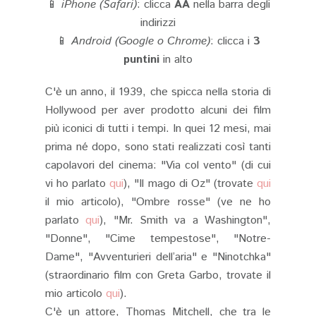
📱
iPhone (Safari)
: clicca
AA
nella barra degli
indirizzi
📱
Android (Google o Chrome)
: clicca i
3
puntini
in alto
C'è un anno, il 1939, che spicca nella storia di
Hollywood per aver prodotto alcuni dei film
più iconici di tutti i tempi. In quei 12 mesi, mai
prima né dopo, sono stati realizzati così tanti
capolavori del cinema: "Via col vento" (di cui
vi ho parlato
qui
), "Il mago di Oz" (trovate
qui
il mio articolo), "Ombre rosse" (ve ne ho
parlato
qui
), "Mr. Smith va a Washington",
"Donne", "Cime tempestose", "Notre-
Dame", "Avventurieri dell’aria" e "Ninotchka"
(straordinario film con Greta Garbo, trovate il
mio articolo
qui
).
C'è un attore, Thomas Mitchell, che tra le