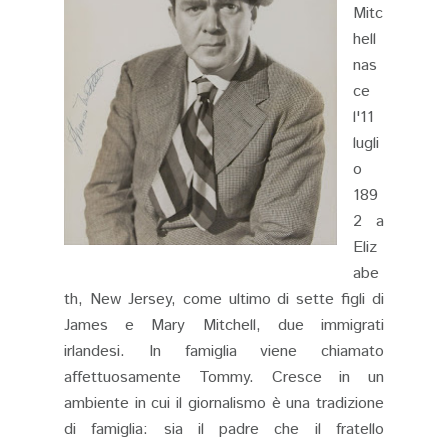
Mitc
hell
nas
ce
l'11
lugli
o
189
2 a
Eliz
abe
th, New Jersey, come ultimo di sette figli di
James e Mary Mitchell, due immigrati
irlandesi. In famiglia viene chiamato
affettuosamente Tommy. Cresce in un
ambiente in cui il giornalismo è una tradizione
di famiglia: sia il padre che il fratello