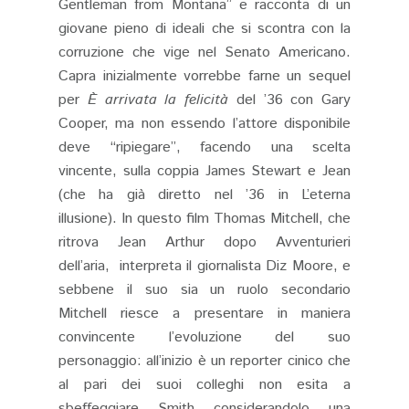
Gentleman from Montana” e racconta di un
giovane pieno di ideali che si scontra con la
corruzione che vige nel Senato Americano.
Capra inizialmente vorrebbe farne un sequel
per
È arrivata la felicità
del ’36 con Gary
Cooper, ma non essendo l’attore disponibile
deve “ripiegare”, facendo una scelta
vincente, sulla coppia James Stewart e Jean
(che ha già diretto nel ’36 in L’eterna
illusione). In questo film Thomas Mitchell, che
ritrova Jean Arthur dopo Avventurieri
dell’aria, interpreta il giornalista Diz Moore, e
sebbene il suo sia un ruolo secondario
Mitchell riesce a presentare in maniera
convincente l’evoluzione del suo
personaggio: all’inizio è un reporter cinico che
al pari dei suoi colleghi non esita a
sbeffeggiare Smith considerandolo una