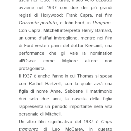
usciti nel 1936. Tuttavia, il suo vero debutto
avviene nel 1937 con due dei più grandi
registi di Hollywood: Frank Capra, nel film
Orizzonte perduto
, e John Ford, in
Uragano
.
Con Capra, Mitchell interpreta Henry Barnard,
un uomo d'affari imbroglione, mentre nel film
di Ford veste i panni del dottor Kersaint, una
performance che gli vale la nomination
all'Oscar come Migliore attore non
protagonista.
Il 1937 è anche l'anno in cui Thomas si sposa
con Rachel Hartzell, con la quale avrà una
figlia di nome Anne. Sebbene il matrimonio
duri solo due anni, la nascita della figlia
rappresenta un periodo importante nella vita
personale di Mitchell.
Un altro film significativo del 1937 è
Cupo
tramonto
di Leo McCarey. In questo