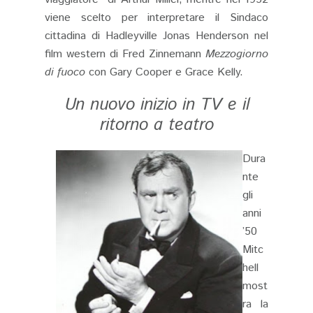
viene scelto per interpretare il Sindaco
cittadina di Hadleyville Jonas Henderson nel
film western di Fred Zinnemann
Mezzogiorno
di fuoco
con Gary Cooper e Grace Kelly.
Un nuovo inizio in TV e il
ritorno a teatro
Dura
nte
gli
anni
’50
Mitc
hell
most
ra la