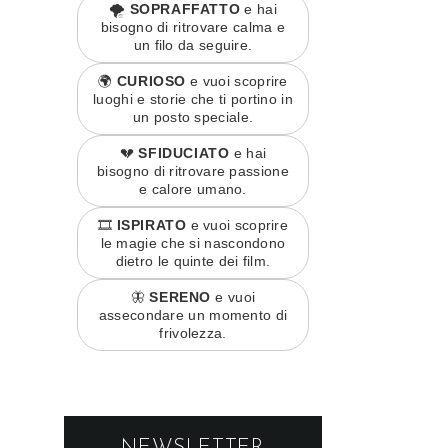
🌪️
SOPRAFFATTO
e hai
bisogno di ritrovare calma e
un filo da seguire.
🌍
CURIOSO
e vuoi scoprire
luoghi e storie che ti portino in
un posto speciale.
💔
SFIDUCIATO
e hai
bisogno di ritrovare passione
e calore umano.
🎞️
ISPIRATO
e vuoi scoprire
le magie che si nascondono
dietro le quinte dei film.
🦋
SERENO
e vuoi
assecondare un momento di
frivolezza.