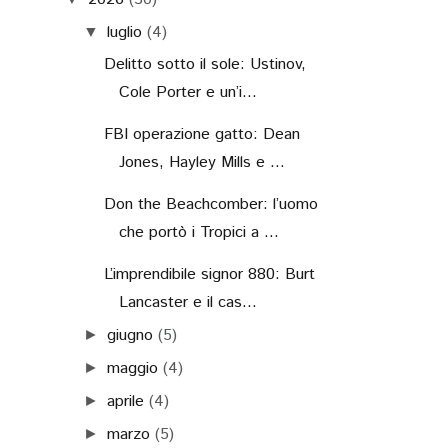
luglio
(4)
▼
Delitto sotto il sole: Ustinov,
Cole Porter e un’i...
FBI operazione gatto: Dean
Jones, Hayley Mills e ...
Don the Beachcomber: l’uomo
che portò i Tropici a ...
L’imprendibile signor 880: Burt
Lancaster e il cas...
giugno
(5)
►
maggio
(4)
►
aprile
(4)
►
marzo
(5)
►