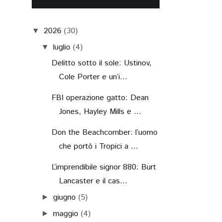
2026
(30)
▼
luglio
(4)
▼
Delitto sotto il sole: Ustinov,
Cole Porter e un’i...
FBI operazione gatto: Dean
Jones, Hayley Mills e ...
Don the Beachcomber: l’uomo
che portò i Tropici a ...
L’imprendibile signor 880: Burt
Lancaster e il cas...
giugno
(5)
►
maggio
(4)
►