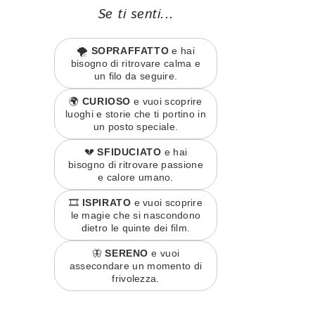
Se ti senti...
🌪️
SOPRAFFATTO
e hai
bisogno di ritrovare calma e
un filo da seguire.
🌍
CURIOSO
e vuoi scoprire
luoghi e storie che ti portino in
un posto speciale.
💔
SFIDUCIATO
e hai
bisogno di ritrovare passione
e calore umano.
🎞️
ISPIRATO
e vuoi scoprire
le magie che si nascondono
dietro le quinte dei film.
🦋
SERENO
e vuoi
assecondare un momento di
frivolezza.