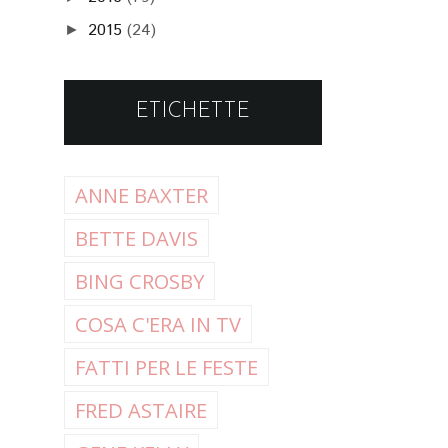
2015
(24)
►
ETICHETTE
ANNE BAXTER
BETTE DAVIS
BING CROSBY
COSA C'ERA IN TV
FATTI PER LE FESTE
FRED ASTAIRE