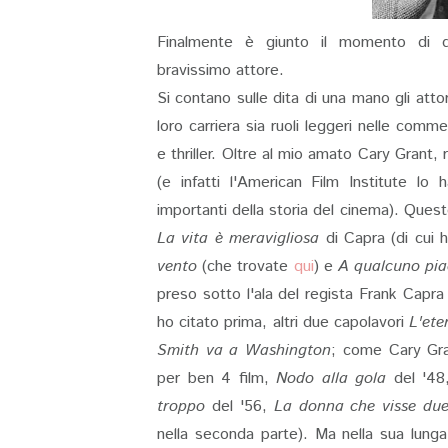
Finalmente è giunto il momento di de
bravissimo attore.
Si contano sulle dita di una mano gli atto
loro carriera sia ruoli leggeri nelle comm
e thriller. Oltre al mio amato Cary Grant,
(e infatti l'American Film Institute lo
importanti della storia del cinema). Ques
La vita è meravigliosa
di Capra (di cui 
vento
(che trovate
qui
) e
A qualcuno pia
preso sotto l'ala del regista Frank Capra c
ho citato prima, altri due capolavori
L'ete
Smith va a Washington
; come Cary Gra
per ben 4 film,
Nodo alla gola
del '4
troppo
del '56,
La donna che visse due
nella seconda parte). Ma nella sua lunga 