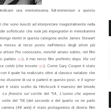
dicare una meritatissima full-immersion a questo
ri che sono riusciti ad interpretare magistralmente nella
edie sofisticate che ruoli più impegnativi in melodrammi
 ritengo rientri in questa categoria anche James Stewart
 ha messo al terzo posto nell'elenco degli attori più
to attore l'ho conosciuto, nonchè amato subito, nel film
ho parlato
qui
), il mio terzo film preferito dopo
Via col
ce caldo
(che trovate
qui
). Come Gary Cooper è stato
on il quale ha realizzato oltre al classico natalizio che
rna illusione
di cui vi parlerò in questo post, e
Il signor
nt è stato scelto da Hitchcock il maestro del brivido
8,
La finestra sul cortile
del '54,
L'uomo che sapeva
 volte
del '58 (del secondo e del quarto ve ne parlo
carriera (48 anni) è stato protagonista di diversi film