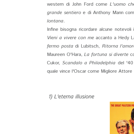
western di John Ford come
L'uomo che
grande sentiero
e di Anthony Mann co
lontana
.
Infine bisogna ricordare alcune notevoli 
Vieni a vivere con me
accanto a Hedy L
fermo posta
di Lubitsch,
Ritorna l'amor
Maureen O'Hara,
La fortuna si diverte
c
Cukor,
Scandalo a Philadelphia
del '40 
quale vince l'Oscar come Migliore Attore
1) L'eterna illusione