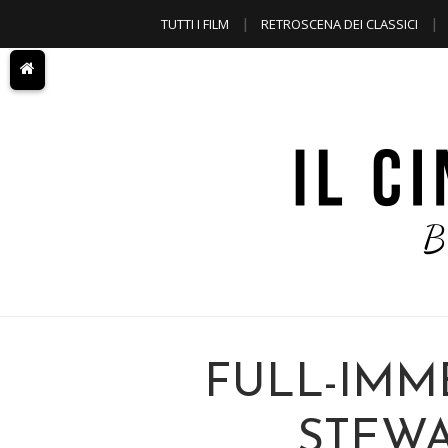
TUTTI I FILM
RETROSCENA DEI CLASSICI
A TEMA
FULL-IMM
STEWAR