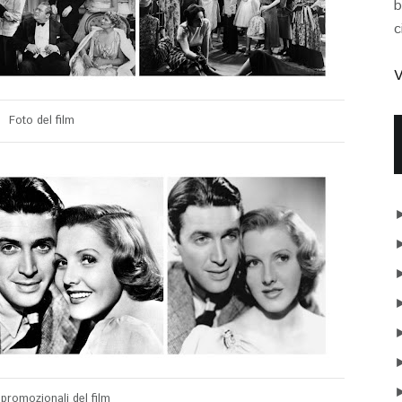
b
c
V
Foto del film
promozionali del film