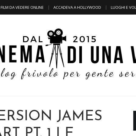
FILM DA VEDERE ONLINE
ACCADEVA A HOLLYWOOD
LUOGHI E VOL
ERSION JAMES
T PT. 1 LE