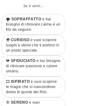
Se ti senti...
🌪️
SOPRAFFATTO
e hai
bisogno di ritrovare calma e un
filo da seguire.
🌍
CURIOSO
e vuoi scoprire
luoghi e storie che ti portino in
un posto speciale.
💔
SFIDUCIATO
e hai bisogno
di ritrovare passione e calore
umano.
🎞️
ISPIRATO
e vuoi scoprire
le magie che si nascondono
dietro le quinte dei film.
🦋
SERENO
e vuoi