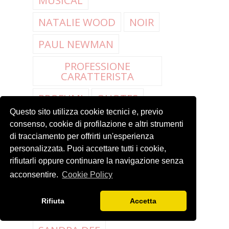
MUSICAL
NATALIE WOOD
NOIR
PAUL NEWMAN
PROFESSIONE
CARATTERISTA
PROFUMI
QUOTES
Questo sito utilizza cookie tecnici e, previo
RAY MILLAND
consenso, cookie di profilazione e altri strumenti
di tracciamento per offrirti un'esperienza
RISTORANTI
personalizzata. Puoi accettare tutti i cookie,
rifiutarli oppure continuare la navigazione senza
RITA HAYWORTH
acconsentire.
Cookie Policy
ROBERT REDFORD
Rifiuta
Accetta
ROCK HUDSON