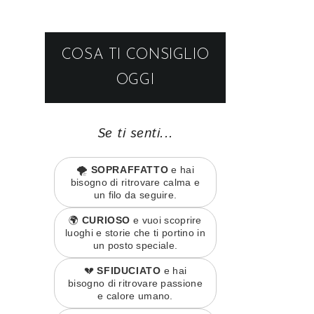
COSA TI CONSIGLIO
OGGI
Se ti senti...
🌪️
SOPRAFFATTO
e hai
bisogno di ritrovare calma e
un filo da seguire.
🌍
CURIOSO
e vuoi scoprire
luoghi e storie che ti portino in
un posto speciale.
💔
SFIDUCIATO
e hai
bisogno di ritrovare passione
e calore umano.