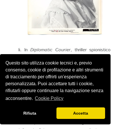
li. In
Diplomatic Courier
, thriller spionistico
con Tyrone Power, è una hostess di volo. In
Questo sito utilizza cookie tecnici e, previo
Wait Till the Sun Shines
, Nellie,
consenso, cookie di profilazione e altri strumenti
melodramma generazionale ambientato nel
di tracciamento per offrirti un'esperienza
Midwest, interpreta Eadie Jordan, una
personalizzata. Puoi accettare tutti i cookie,
giovane donna fragile e ingenua. In
Matrimoni
rifiutarli oppure continuare la navigazione senza
a sorpresa
, film a episodi con Ginger Rogers
acconsentire.
Cookie Policy
e Marilyn Monroe, compare nel segmento
Rifiuta
Accetta
con Rory Calhoun, nei panni di Mary — ma
anche qui, il suo nome non figura nei titoli.