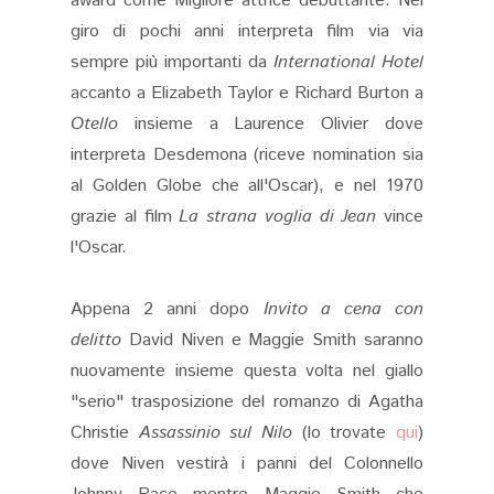
award come Migliore attrice debuttante. Nel
giro di pochi anni interpreta film via via
sempre più importanti da
International Hotel
accanto a Elizabeth Taylor e Richard Burton a
Otello
insieme a Laurence Olivier dove
interpreta Desdemona (riceve nomination sia
al Golden Globe che all'Oscar), e nel 1970
grazie al film
La strana voglia di Jean
vince
l'Oscar.
Appena 2 anni dopo
Invito a cena con
delitto
David Niven e Maggie Smith saranno
nuovamente insieme questa volta nel giallo
"serio" trasposizione del romanzo di Agatha
Christie
Assassinio sul Nilo
(lo trovate
qui
)
dove Niven vestirà i panni del Colonnello