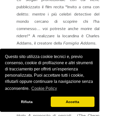
pubblicizzato il film recita "Invito a cena con
delitto: mentre i più celebri detective del
mondo cercano di scoprire chi l'ha
commesso... voi potreste anche morire dal
ridere!" A realizzare la locandina è Charles
Addams, il creatore della
Famiglia Addams
.
La Premiere si tiene il 23 giugno del '76
Questo sito utilizza cookie tecnici e, previo
(viene anche presentato al Festival di
consenso, cookie di profilazione e altri strumenti
Venezia dello stesso anno).
di tracciamento per offrirti un'esperienza
Truman Capote riceve la nomination al
personalizzata. Puoi accettare tutti i cookie,
Golden Globe come Migliore attore
rifiutarli oppure continuare la navigazione senza
debuttante ma a vincere sarà Arnold
acconsentire.
Cookie Policy
Schwarzenegger per
Un autentico
campione
.
Rifiuta
Accetta
Di questo film verrà realizzato un sequel dal
titolo
A proposito di omicidi...
(The Cheap