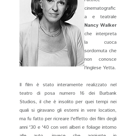
cinematografic
a e teatrale
Nancy Walker
che interpreta
la cuoca
sordomuta che
non conosce
l'inglese Yetta.
Il film è stato interamente realizzato nel
teatro di posa numero 16 dei Burbank
Studios, il che è insolito per quei tempi nei
quali si giravano gli esterni in vere location,
ma fu fatto per ricreare l'effetto dei film degli
anni '30 e '40 con veri alberi e foliage intorno
alle auto, invece che aggiunte in