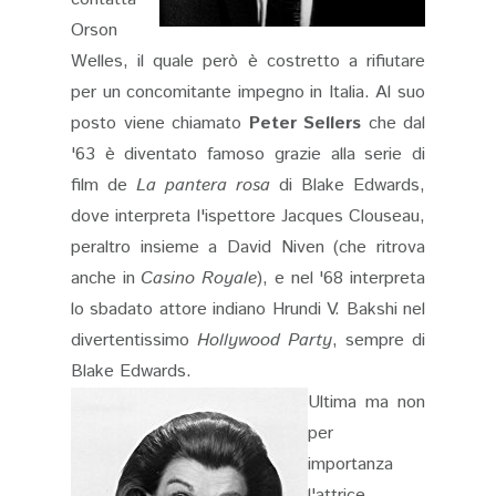
Orson
Welles, il quale però è costretto a rifiutare
per un concomitante impegno in Italia. Al suo
posto viene chiamato
Peter Sellers
che dal
'63 è diventato famoso grazie alla serie di
film de
La pantera rosa
di Blake Edwards,
dove interpreta l'ispettore Jacques Clouseau,
peraltro insieme a David Niven (che ritrova
anche in
Casino Royale
), e nel '68 interpreta
lo sbadato attore indiano Hrundi V. Bakshi nel
divertentissimo
Hollywood Party
, sempre di
Blake Edwards.
Ultima ma non
per
importanza
l'attrice