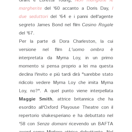
Grant e Loretta Young,
Non mangiate le
margherite
del '60 accanto a Doris Day,
I
due seduttori
del '64 e i panni dell'agente
segreto James Bond nel film
Casino Royale
del '67.
Per la parte di Dora Charleston, la cui
versione nel film
L'uomo ombra
è
interpretata da Myrna Loy, in un primo
momento si pensa proprio a lei ma questa
declina l'invito e più tardi dirà "sarebbe stato
ridicolo vedere Myrna Loy che imita Myrna
Loy, no?". A quel punto viene interpellata
Maggie Smith
, attrice britannica che ha
esordito all'Oxford Playouse Theatre con il
repertorio shakesperiano e ha debuttato nel
'58 con
Senza domani
ricevendo un BAFTA