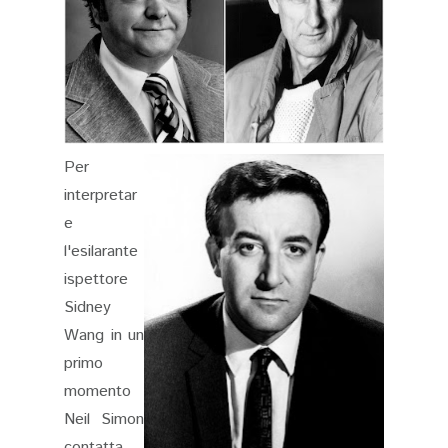
Per
interpretar
e
l'esilarante
ispettore
Sidney
Wang in un
primo
momento
Neil Simon
contatta