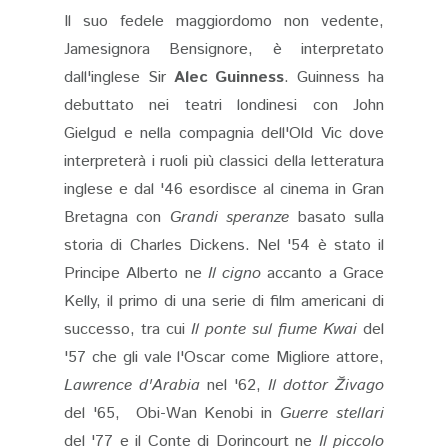
Il suo fedele maggiordomo non vedente,
Jamesignora Bensignore, è interpretato
dall'inglese Sir
Alec Guinness
. Guinness ha
debuttato nei teatri londinesi con John
Gielgud e nella compagnia dell'Old Vic dove
interpreterà i ruoli più classici della letteratura
inglese e dal '46 esordisce al cinema in Gran
Bretagna con
Grandi speranze
basato sulla
storia di Charles Dickens. Nel '54 è stato il
Principe Alberto ne
Il cigno
accanto a Grace
Kelly, il primo di una serie di film americani di
successo, tra cui
Il ponte sul fiume Kwai
del
'57 che gli vale l'Oscar come Migliore attore,
Lawrence d'Arabia
nel '62,
Il dottor Živago
del '65, Obi-Wan Kenobi in
Guerre stellari
del '77 e il Conte di Dorincourt ne
Il piccolo