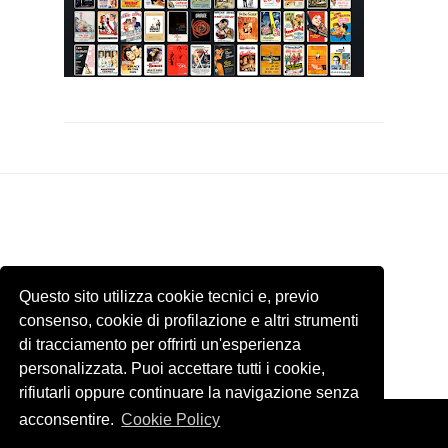
Questo sito utilizza cookie tecnici e, previo
consenso, cookie di profilazione e altri strumenti
di tracciamento per offrirti un'esperienza
personalizzata. Puoi accettare tutti i cookie,
rifiutarli oppure continuare la navigazione senza
acconsentire.
Cookie Policy
Template by
ThemeXpose
. Tutti le immagini presenti di questo sito