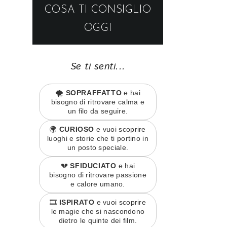
COSA TI CONSIGLIO
OGGI
Se ti senti...
🌪️
SOPRAFFATTO
e hai
bisogno di ritrovare calma e
un filo da seguire.
🌍
CURIOSO
e vuoi scoprire
luoghi e storie che ti portino in
un posto speciale.
💔
SFIDUCIATO
e hai
bisogno di ritrovare passione
e calore umano.
🎞️
ISPIRATO
e vuoi scoprire
le magie che si nascondono
dietro le quinte dei film.