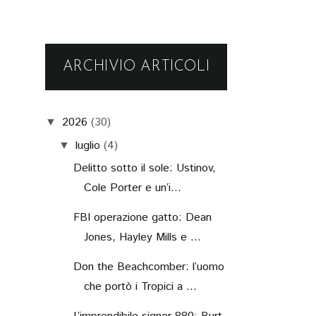
ARCHIVIO ARTICOLI
2026
(30)
▼
luglio
(4)
▼
Delitto sotto il sole: Ustinov,
Cole Porter e un’i...
FBI operazione gatto: Dean
Jones, Hayley Mills e ...
Don the Beachcomber: l’uomo
che portò i Tropici a ...