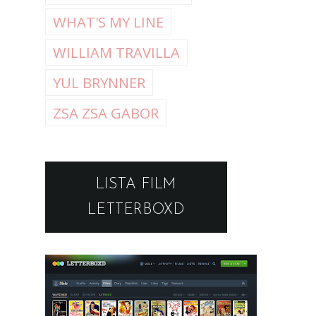
WHAT'S MY LINE
WILLIAM TRAVILLA
YUL BRYNNER
ZSA ZSA GABOR
LISTA FILM
LETTERBOXD