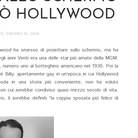
DÒ HOLLYWOOD
Ì, GIUGNO 01, 2026
lywood ha smesso di proiettare sullo schermo, ma ha
Negli anni Venti era una delle star più amate della MGM:
ta, numero uno al botteghino americano nel 1930. Poi la
hé Billy, apertamente gay in un’epoca in cui Hollywood
moda in una storia più conveniente, non ha voluto
con cui avrebbe condiviso quasi mezzo secolo di vita.
o, li avrebbe definiti “la coppia sposata più felice di