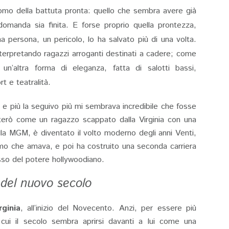
uomo della battuta pronta: quello che sembra avere già
domanda sia finita. E forse proprio quella prontezza,
a persona, un pericolo, lo ha salvato più di una volta.
nterpretando ragazzi arroganti destinati a cadere; come
n’altra forma di eleganza, fatta di salotti bassi,
rt e teatralità.
 e più la seguivo più mi sembrava incredibile che fosse
terò come un ragazzo scappato dalla Virginia con una
alla MGM, è diventato il volto moderno degli anni Venti,
omo che amava, e poi ha costruito una seconda carriera
esso del potere hollywoodiano.
o del nuovo secolo
rginia
, all’inizio del Novecento. Anzi, per essere più
cui il secolo sembra aprirsi davanti a lui come una