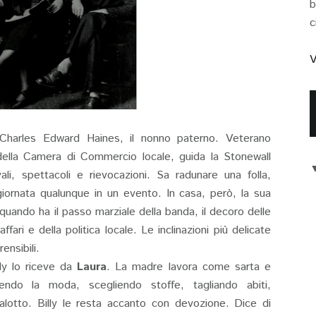
b
c
V
è Charles Edward Haines, il nonno paterno. Veterano
della Camera di Commercio locale, guida la Stonewall
li, spettacoli e rievocazioni. Sa radunare una folla,
iornata qualunque in un evento. In casa, però, la sua
quando ha il passo marziale della banda, il decoro delle
affari e della politica locale. Le inclinazioni più delicate
nsibili.
lly lo riceve da
Laura
. La madre lavora come sarta e
guendo la moda, scegliendo stoffe, tagliando abiti,
alotto. Billy le resta accanto con devozione. Dice di