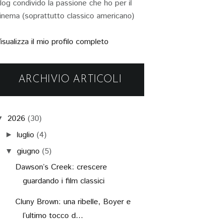
log condivido la passione che ho per il
inema (soprattutto classico americano)
isualizza il mio profilo completo
ARCHIVIO ARTICOLI
2026
(30)
▼
luglio
(4)
►
giugno
(5)
▼
Dawson’s Creek: crescere
guardando i film classici
Cluny Brown: una ribelle, Boyer e
l’ultimo tocco d...