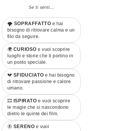
Se ti senti...
🌪️
SOPRAFFATTO
e hai
bisogno di ritrovare calma e un
filo da seguire.
🌍
CURIOSO
e vuoi scoprire
luoghi e storie che ti portino in
un posto speciale.
💔
SFIDUCIATO
e hai bisogno
di ritrovare passione e calore
umano.
🎞️
ISPIRATO
e vuoi scoprire
le magie che si nascondono
dietro le quinte dei film.
🦋
SERENO
e vuoi