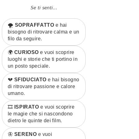
Se ti senti...
🌪️
SOPRAFFATTO
e hai
bisogno di ritrovare calma e un
filo da seguire.
🌍
CURIOSO
e vuoi scoprire
luoghi e storie che ti portino in
un posto speciale.
💔
SFIDUCIATO
e hai bisogno
di ritrovare passione e calore
umano.
🎞️
ISPIRATO
e vuoi scoprire
le magie che si nascondono
dietro le quinte dei film.
🦋
SERENO
e vuoi