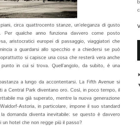
b
c
 piani, circa quattrocento stanze, un’eleganza di gusto
V
ano. Per qualche anno funziona davvero come posto
sa, aristocratici europei di passaggio, viaggiatori che
incia a guardarsi allo specchio e a chiedersi se può
oprattutto si capisce una cosa che resterà vera anche
 punto in cui si trova. Quell’angolo, da subito, è una
astanza a lungo da accontentarsi. La Fifth Avenue si
nti a Central Park diventano oro. Così, in poco tempo, il
ettabile ma già superato, mentre la nuova generazione
l Waldorf-Astoria, in particolare, impone il suo standard
to la domanda diventa inevitabile: se questo è davvero
si un hotel che non regge più il passo?