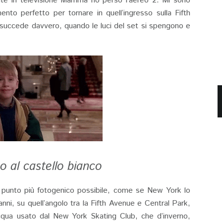
nte in televisione Mamma ho perso l’aereo 2: Mi sono
to perfetto per tornare in quell’ingresso sulla Fifth
succede davvero, quando le luci del set si spengono e
o al castello bianco
nel punto più fotogenico possibile, come se New York lo
ni, su quell’angolo tra la Fifth Avenue e Central Park,
cqua usato dal New York Skating Club, che d’inverno,