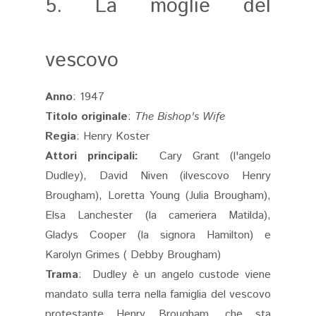
5. La moglie del
vescovo
Anno
: 1947
Titolo originale
:
The Bishop's Wife
Regia
: Henry Koster
Attori principali:
Cary Grant (l'angelo
Dudley), David Niven (ilvescovo Henry
Brougham), Loretta Young (Julia Brougham),
Elsa Lanchester
(la cameriera Matilda),
Gladys Cooper (la signora Hamilton)
e
Karolyn Grimes ( Debby Brougham)
Trama
: Dudley è un angelo custode viene
mandato sulla terra nella famiglia del vescovo
protestante Henry Brougham, che sta