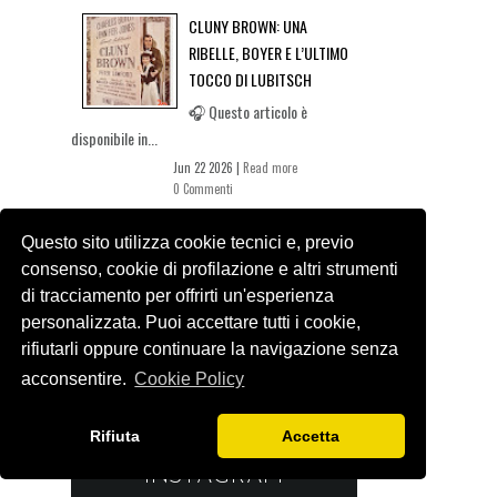
CLUNY BROWN: UNA
RIBELLE, BOYER E L’ULTIMO
TOCCO DI LUBITSCH
🎧 Questo articolo è
disponibile in...
Jun 22 2026 |
Read more
0 Commenti
IL WALDORF-ASTORIA:
Questo sito utilizza cookie tecnici e, previo
L'HOTEL DOVE TUTTI
consenso, cookie di profilazione e altri strumenti
VOLEVANO ESSERE VISTI
di tracciamento per offrirti un'esperienza
Prima ancora di conoscere la
personalizzata. Puoi accettare tutti i cookie,
storia...
rifiutarli oppure continuare la navigazione senza
Jun 15 2026 |
Read more
acconsentire.
Cookie Policy
0 Commenti
Rifiuta
Accetta
INSTAGRAM