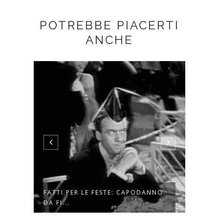
POTREBBE PIACERTI
ANCHE
FATTI PER LE FESTE: CAPODANNO
VARIE
DA FI...
LIST..