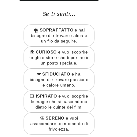
Se ti senti...
🌪️
SOPRAFFATTO
e hai
bisogno di ritrovare calma e
un filo da seguire.
🌍
CURIOSO
e vuoi scoprire
luoghi e storie che ti portino in
un posto speciale.
💔
SFIDUCIATO
e hai
bisogno di ritrovare passione
e calore umano.
🎞️
ISPIRATO
e vuoi scoprire
le magie che si nascondono
dietro le quinte dei film.
🦋
SERENO
e vuoi
assecondare un momento di
frivolezza.