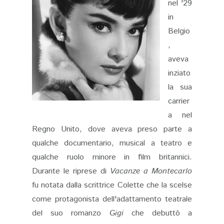
nel '29
in
Belgio
,
aveva
inziato
la sua
carrier
a nel
Regno Unito, dove aveva preso parte a
qualche documentario, musical a teatro e
qualche ruolo minore in film britannici.
Durante le riprese di
Vacanze a Montecarlo
fu notata dalla scrittrice Colette che la scelse
come protagonista dell'adattamento teatrale
del suo romanzo
Gigi
che debuttò a