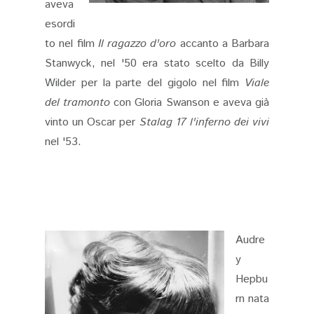
aveva
esordi
to nel film
Il ragazzo d'oro
accanto a Barbara
Stanwyck, nel '50 era stato scelto da Billy
Wilder per la parte del gigolo nel film
Viale
del tramonto
con Gloria Swanson e aveva già
vinto un Oscar per
Stalag 17 l'inferno dei vivi
nel '53.
Audre
y
Hepbu
rn nata