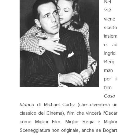
Nel
'42
viene
scelto
insiem
e ad
Ingrid
Berg
man
per il
film
Casa
blanca
di Michael Curtiz (che diventerà un
classico del Cinema), film che vincerà l'Oscar
come Miglior Film, Miglior Regia e Miglior
Sceneggiatura non originale, anche se Bogart