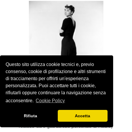
Questo sito utilizza cookie tecnici e, previo
consenso, cookie di profilazione e altri strumenti
di tracciamento per offrirti un'esperienza
personalizzata. Puoi accettare tutti i cookie,
rifiutarli oppure continuare la navigazione senza
acconsentire.
Cookie Policy
Dopo questo film tra Audrey e Hubert
nacque un'amicizia e una collaborazione che
Rifiuta
Accetta
dureranno per tutta la vita, Givenchy infatti
realizzò sia il guardaroba personale di Audrey