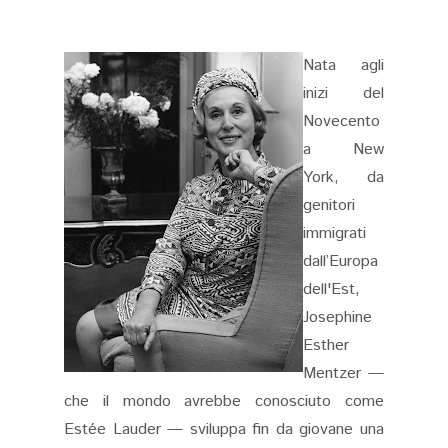
Nata agli
inizi del
Novecento
a New
York, da
genitori
immigrati
dall’Europa
dell'Est,
Josephine
Esther
Mentzer —
che il mondo avrebbe conosciuto come
Estée Lauder — sviluppa fin da giovane una