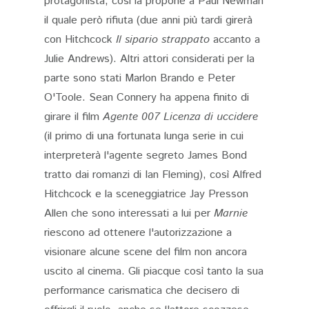
protagonista, così la propone a Paul Newman
il quale però rifiuta (due anni più tardi girerà
con Hitchcock
Il sipario strappato
accanto a
Julie Andrews). Altri attori considerati per la
parte sono stati Marlon Brando e Peter
O'Toole. Sean Connery ha appena finito di
girare il film
Agente 007 Licenza di uccidere
(il primo di una fortunata lunga serie in cui
interpreterà l'agente segreto James Bond
tratto dai romanzi di Ian Fleming), così Alfred
Hitchcock e la sceneggiatrice Jay Presson
Allen che sono interessati a lui per
Marnie
riescono ad ottenere l'autorizzazione a
visionare alcune scene del film non ancora
uscito al cinema. Gli piacque così tanto la sua
performance carismatica che decisero di