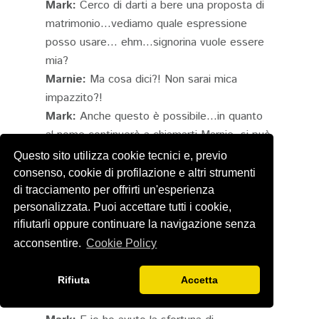
Mark:
Cerco di darti a bere una proposta di
matrimonio...vediamo quale espressione
posso usare... ehm...signorina vuole essere
mia?
Marnie:
Ma cosa dici?! Non sarai mica
impazzito?!
Mark:
Anche questo è possibile...in quanto
al nome continuerò a chiamarti Marnie, si può
spiegare facilmente come un
Questo sito utilizza cookie tecnici e, previo
vezzeggiativo...però il Taylor...dovrò sposarti
consenso, cookie di profilazione e altri strumenti
sotto il nome di Mary Taylor è perfettamente
di tracciamento per offrirti un'esperienza
personalizzata. Puoi accettare tutti i cookie,
legale e puoi anche firmare come Mary Smith
rifiutarli oppure continuare la navigazione senza
il certificato di matrimonio e rimani sempre e
acconsentire.
Cookie Policy
legalmente sposata.
Marnie:
Ma allora non hai ancora capito! Io
Rifiuta
Accetta
sono Mary la ladra sono...sono una bugiarda,
una ladra.