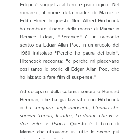
Edgar è soggetta al terrore psicologico. Nel
romanzo, il nome della madre di Marnie è
Edith Elmer. In questo film, Alfred Hitchcock
ha cambiato il nome della madre di Marnie in
Bernice Edgar; "Berenice" è un racconto
scritto da Edgar Allan Poe. In un articolo del
1960 intitolato "Perché ho paura del buio",
Hitchcock racconta: "è perché mi piacevano
così tanto le storie di Edgar Allan Poe, che
ho iniziato a fare film di suspense."
Ad occuparsi della colonna sonora è Bernard
Herrman, che ha già lavorato con Hitchcock
in
La congiura degli innocenti, L'uomo che
sapeva troppo, Il ladro, La donna che visse
due volte
e
Psyco
. Questo è il tema di
Marnie che ritroviamo in tutte le scene più