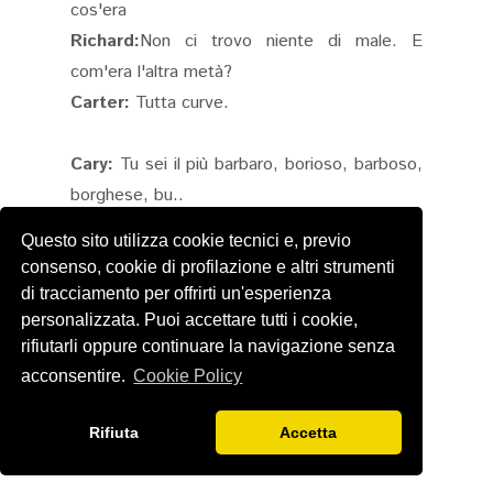
cos'era
Richard:
Non ci trovo niente di male. E
com'era l'altra metà?
Carter:
Tutta curve.
Cary:
Tu sei il più barbaro, borioso, barboso,
borghese, bu..
Harry
: Burino?
Questo sito utilizza cookie tecnici e, previo
Cary:
Burino che abbia mai visto!
consenso, cookie di profilazione e altri strumenti
Carter
(rivolto ad Harry)
:
E lei non ficchi il
di tracciamento per offrirti un'esperienza
naso nelle faccende altrui.
personalizzata. Puoi accettare tutti i cookie,
rifiutarli oppure continuare la navigazione senza
acconsentire.
Cookie Policy
Richard:
Hai proprio sposato una matta.
Carter:
Una matta? No proprio tutto il
Rifiuta
Accetta
manicomio!