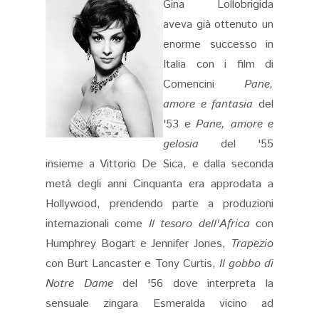
Gina Lollobrigida
aveva già ottenuto un
enorme successo in
Italia con i film di
Comencini
Pane,
amore e fantasia
del
'53 e
Pane, amore e
gelosia
del '55
insieme a Vittorio De Sica, e dalla seconda
metà degli anni Cinquanta era approdata a
Hollywood, prendendo parte a produzioni
internazionali come
Il tesoro dell'Africa
con
Humphrey Bogart e Jennifer Jones,
Trapezio
con Burt Lancaster e Tony Curtis,
Il gobbo di
Notre Dame
del '56 dove interpreta la
sensuale zingara Esmeralda vicino ad