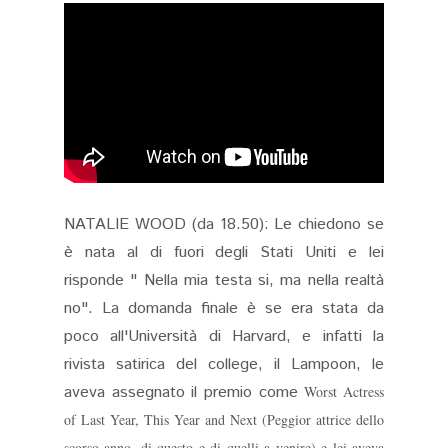
NATALIE WOOD (da 18.50): Le chiedono se
è nata al di fuori degli Stati Uniti e lei
risponde " Nella mia testa si, ma nella realtà
no". La domanda finale è se era stata da
poco all'Università di Harvard, e infatti la
rivista satirica del college, il Lampoon, le
aveva assegnato il premio come
Worst Actress
of Last Year, This Year and Next (Peggior attrice d
ello
scorso anno
, d
i questo e d
i que
lli a venire)
e lei
aveva