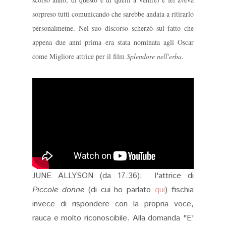
sorpreso
tutti comunicando che sarebbe andata a ritirarlo
personalmetne
.
Nel suo discorso
scherz
ò sul fatto che
appena due anni prima
era stata
nominata agli Oscar
come Miglior
e attrice
per il film
Spl
endore nell'erba
.
JUNE ALLYSON (da 17.36): l'attrice di
Piccole donne
(di cui ho parlato
qui
) fischia
invece di rispondere con la propria voce,
rauca e molto riconoscibile. Alla domanda "E'