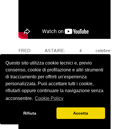
FRED ASTAIRE: il celebre
attore/ballerino/cantante risponde
Questo sito utilizza cookie tecnici e, previo
canticchiando cose senza senso, è molto
consenso, cookie di profilazione e altri strumenti
divertente. Come ultima domanda gli viene
di tracciamento per offrirti un'esperienza
chiesto "Balla? E' famoso soprattutto per la
personalizzata. Puoi accettare tutti i cookie,
sua danza? All'inizio della sua carriera si
rifiutarli oppure continuare la navigazione senza
esibiva con sua sorella Adele? Allora è Fred
acconsentire.
Cookie Policy
Astaire".
Rifiuta
Accetta