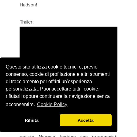
Hudson!
Trailer:
Questo sito utilizza cookie tecnici e, previo
consenso, cookie di profilazione e altri strumenti
di tracciamento per offrirti un'esperienza
personalizzata. Puoi accettare tutti i cookie,
rifiutarli oppure continuare la navigazione senza
Il terzo film che ho visto (e che rispetto al
acconsentire.
Cookie Policy
precedente mi è piaciuto tanto) è
Quel certo
non so che
(il cui titolo originale è The Thrill
Rifiuta
Accetta
of It All), ed è un film del 1963 diretto dal