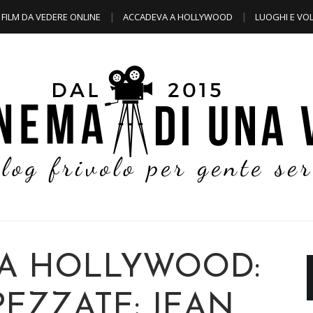
FILM DA VEDERE ONLINE
ACCADEVA A HOLLYWOOD
LUOGHI E VOL
A HOLLYWOOD:
PEZZATE: JEAN