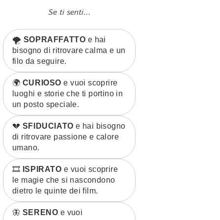
Se ti senti...
🌪️
SOPRAFFATTO
e hai
bisogno di ritrovare calma e un
filo da seguire.
🌍
CURIOSO
e vuoi scoprire
luoghi e storie che ti portino in
un posto speciale.
💔
SFIDUCIATO
e hai bisogno
di ritrovare passione e calore
umano.
🎞️
ISPIRATO
e vuoi scoprire
le magie che si nascondono
dietro le quinte dei film.
🦋
SERENO
e vuoi