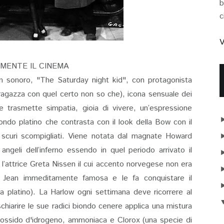
b
c
V
LMENTE IL CINEMA
lm sonoro, "The Saturday night kid", con protagonista
a ragazza con quel certo non so che), icona sensuale dei
e trasmette simpatia, gioia di vivere, un’espressione
ondo platino che contrasta con il look della Bow con il
e scuri scompigliati. Viene notata dal magnate Howard
angeli dell’inferno essendo in quel periodo arrivato il
 l’attrice Greta Nissen il cui accento norvegese non era
de Jean immeditamente famosa e le fa conquistare il
 platino). La Harlow ogni settimana deve ricorrere al
hiarire le sue radici biondo cenere applica una mistura
rossido d'idrogeno, ammoniaca e Clorox (una specie di