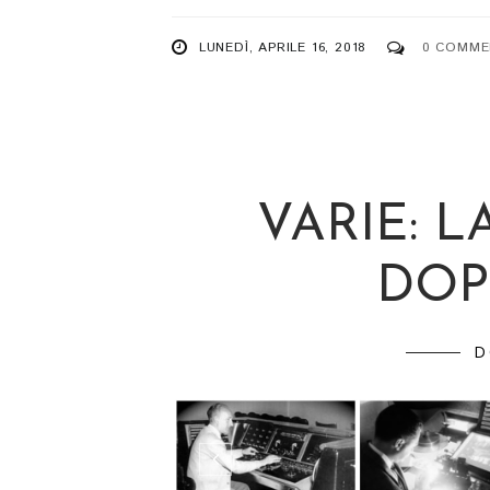
LUNEDÌ, APRILE 16, 2018
0 COMME
VARIE: L
DOP
D