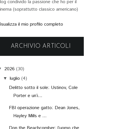
log condivido la passione che ho per il
inema (soprattutto classico americano)
isualizza il mio profilo completo
ARCHIVIO ARTICOLI
2026
(30)
▼
luglio
(4)
▼
Delitto sotto il sole: Ustinov, Cole
Porter e un’i...
FBI operazione gatto: Dean Jones,
Hayley Mills e ...
Don the Beachcomber: l’uomo che