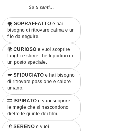
Se ti senti...
🌪️
SOPRAFFATTO
e hai
bisogno di ritrovare calma e un
filo da seguire.
🌍
CURIOSO
e vuoi scoprire
luoghi e storie che ti portino in
un posto speciale.
💔
SFIDUCIATO
e hai bisogno
di ritrovare passione e calore
umano.
🎞️
ISPIRATO
e vuoi scoprire
le magie che si nascondono
dietro le quinte dei film.
🦋
SERENO
e vuoi