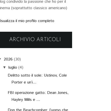
log condivido la passione che ho per il
inema (soprattutto classico americano)
isualizza il mio profilo completo
ARCHIVIO ARTICOLI
2026
(30)
▼
luglio
(4)
▼
Delitto sotto il sole: Ustinov, Cole
Porter e un’i...
FBI operazione gatto: Dean Jones,
Hayley Mills e ...
Don the Beachcomber: l’uomo che