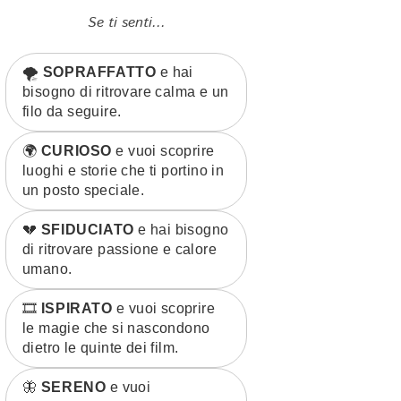
Se ti senti...
🌪️
SOPRAFFATTO
e hai
bisogno di ritrovare calma e un
filo da seguire.
🌍
CURIOSO
e vuoi scoprire
luoghi e storie che ti portino in
un posto speciale.
💔
SFIDUCIATO
e hai bisogno
di ritrovare passione e calore
umano.
🎞️
ISPIRATO
e vuoi scoprire
le magie che si nascondono
dietro le quinte dei film.
🦋
SERENO
e vuoi