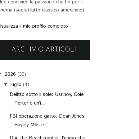
log condivido la passione che ho per il
inema (soprattutto classico americano)
isualizza il mio profilo completo
ARCHIVIO ARTICOLI
2026
(30)
▼
luglio
(4)
▼
Delitto sotto il sole: Ustinov, Cole
Porter e un’i...
FBI operazione gatto: Dean Jones,
Hayley Mills e ...
Don the Beachcomber: l’uomo che