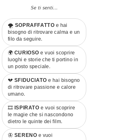
Se ti senti...
🌪️
SOPRAFFATTO
e hai
bisogno di ritrovare calma e un
filo da seguire.
🌍
CURIOSO
e vuoi scoprire
luoghi e storie che ti portino in
un posto speciale.
💔
SFIDUCIATO
e hai bisogno
di ritrovare passione e calore
umano.
🎞️
ISPIRATO
e vuoi scoprire
le magie che si nascondono
dietro le quinte dei film.
🦋
SERENO
e vuoi