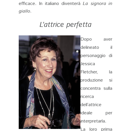
efficace. In italiano diventerà
La signora in
giallo
.
L’attrice perfetta
Dopo aver
delineato il
personaggio di
Jessica
Fletcher, la
produzione si
concentra sulla
ricerca
dell’attrice
ideale per
interpretarla.
La loro prima