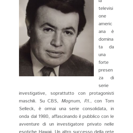
la
televisi
one
americ
ana è
domina
ta da
una
forte
presen
za di
serie
investigative, soprattutto con protagonisti
maschili. Su CBS,
Magnum, P.I.
, con Tom
Selleck, è ormai una serie consolidata, in
onda dal 1980, affascinando il pubblico con le
avventure di un investigatore privato nelle
esotiche Hawaii. Un altro successo della rete