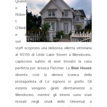
Quand
o
Rober
t
O’Neill
e il
suo
staff scoprono una deliziosa villetta vittoriana
al 45110 di Little Lake Street a Mendocino,
capiscono subito di aver trovato la casa
perfetta per Jessica Fletcher. La
Blair House
diventa così la dimora iconica della
protagonista di
La signora in giallo
. Gli
esterni vengono girati direttamente a
Mendocino, mentre gli interni sono stati
ricreati negli studi della Universal a