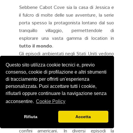
Sebbene Cabot Cove sia la casa di Jessica e
il fulcro di molte delle sue avventure, la serie
porta spesso la protagonista lontano dal suo
tranquillo villaggio, permettendole di
esplorare una vasta gamma di location in
tutto il
mondo
.
Gli episodi ambientati negli Stati Uniti vedono
Jessica viaggiare da costa a costa,
Questo sito utilizza cookie tecnici e, previo
spostandosi per partecipare a eventi letterari
consenso, cookie di profilazione e altri strumenti
o per visitare amici, trovandosi
di tracciamento per offrirti un'esperienza
inevitabilmente coinvolta in misteri
personalizzata. Puoi accettare tutti i cookie,
metropolitani. Tra le città americane più
rifiutarli oppure continuare la navigazione senza
frequentemente visitate troviamo New York,
acconsentire.
Cookie Policy
Boston, San Francisco, Washington, Los
Angeles, Seattle e New Orleans. Le
Rifiuta
Accetta
avventure di Jessica, però, non si fermano ai
confini americani. In diversi episodi la