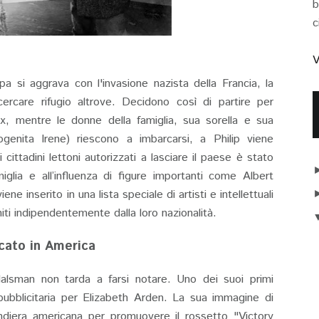
b
c
V
pa si aggrava con l'invasione nazista della Francia, la
ercare rifugio altrove. Decidono così di partire per
ux, mentre le donne della famiglia, sua sorella e sua
ogenita Irene) riescono a imbarcarsi, a Philip viene
cittadini lettoni autorizzati a lasciare il paese è stato
iglia e all’influenza di figure importanti come Albert
e inserito in una lista speciale di artisti e intellettuali
niti indipendentemente dalla loro nazionalità.
cato in America
Halsman non tarda a farsi notare. Uno dei suoi primi
ubblicitaria per Elizabeth Arden. La sua immagine di
andiera americana per promuovere il rossetto "Victory