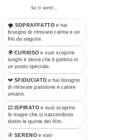
Se ti senti...
🌪️
SOPRAFFATTO
e hai
bisogno di ritrovare calma e un
filo da seguire.
🌍
CURIOSO
e vuoi scoprire
luoghi e storie che ti portino in
un posto speciale.
💔
SFIDUCIATO
e hai bisogno
di ritrovare passione e calore
umano.
🎞️
ISPIRATO
e vuoi scoprire
le magie che si nascondono
dietro le quinte dei film.
🦋
SERENO
e vuoi