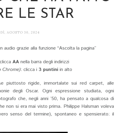
RE LE STAR
Ì, AGOSTO 30, 2024
n audio grazie alla funzione “Ascolta la pagina”
 clicca
AA
nella barra degli indirizzi
o Chrome)
: clicca i
3 puntini
in alto
e piuttosto rigide, immortalate sui red carpet, alle
onie degli Oscar. Ogni espressione studiata, ogni
tografo che, negli anni ’50, ha pensato a qualcosa di
che non si era mai visto prima. Philippe Halsman voleva
vero senso del termine), spontaneo e spensierato: il