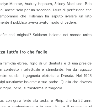
Marilyn Monroe, Audrey Hepburn, Shirley MacLaine, Bob
do, anche solo per un secondo, l’aura di perfezione che
 temporaneo che Halsman ha saputo rivelare un lato
amente il pubblico aveva avuto modo di vedere.
afie così originali? Saltiamo insieme nel mondo unico
za tutt'altro che facile
 famiglia ebrea, figlio di un dentista e di una preside
n contesto intellettuale e stimolante. Fin da ragazzo
mentre studia ingegneria elettrica a Dresda. Nel 1928
 Alpi austriache insieme a suo padre. Quella che doveva
figlio, però, si trasforma in tragedia.
, con gravi ferite alla testa, e Philip, che ha 22 anni,
 scuote profondamente la sua vita, e il processo si