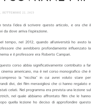
, SETTEMBRE 22, 2023
testa l’idea di scrivere questo articolo, e ora che il
 da dove arriva l’ispirazione.
l tempo, nel 2012, quando all’università ho avuto la
rofessore che avrebbero profondamente influenzato la
l cinema e il professore era Roberto Campari.
esto corso abbia significativamente contribuito a far
el cinema americano, ma è nel corso monografico che è
compreso la “nicchia” in cui avrei voluto stare per
andi divi, dei film meravigliosi che ci hanno regalato e
stati celati. Nel programma era prevista una lezione sul
trich, nel quale abbiamo affrontato film che le hanno
 dopo quella lezione ho deciso di approfondire questo