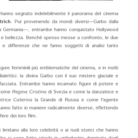
 hanno segnato indelebilmente il panorama del cinema
trich
. Pur provenendo da mondi diversi—Garbo dalla
osa Germania—, entrambe hanno conquistato Hollywood
sma e bellezza. Benché spesso messe a confronto, le due
i e differenze che ne fanno soggetti di analisi tanto
igure femminili più emblematiche del cinema, e in molti
alettici: la divina Garbo con il suo mistero glaciale e
sfacciata. Entrambe hanno incarnato figure di potere e
o come
Regina Cristina
di Svezia e come la danzatrice e
trice Caterina
la Grande di Russia e come l'agente
nno fatto in maniere radicalmente diverse, riflettendo
sfere dei loro film.
 limitano alla loro celebrità o ai ruoli storici che hanno