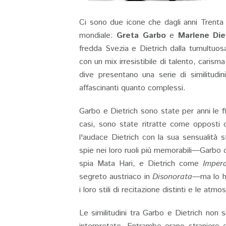
Ci sono due icone che dagli anni Trenta
mondiale:
Greta Garbo
e
Marlene Die
fredda Svezia e Dietrich dalla tumultu
con un mix irresistibile di talento, cari
dive presentano una serie di similitudin
affascinanti quanto complessi.
Garbo e Dietrich sono state per anni le f
casi, sono state ritratte come opposti di
l'audace Dietrich con la sua sensualità 
spie nei loro ruoli più memorabili—Garb
spia Mata Hari, e Dietrich come
Impera
segreto austriaco in
Disonorata
—ma lo ha
i loro stili di recitazione distinti e le atmo
Le similitudini tra Garbo e Dietrich non si