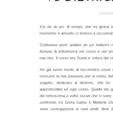
VENERDÌ
Era da un po’ di tempo che mi girava in 
momento è arrivato ci tenevo a raccontarvi
Dobbiamo però andare un po’ indietro ne
fortuna di imbattermi nel corso e nel p
mia vita. Il corso era Storia e critica de
Ho già avuto modo di raccontarvi come qu
crescere la mia passione per la storia d
seguito, dedicato al divismo, che ho 
approfondirla ad ogni costo. Quella dei gr
dei retroscena a volte oscuri che ci sono 
confronto tra Greta Garbo e Marlene Die
viste contrapposte in ruoli simili. Anni