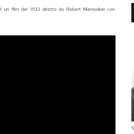
d è un film del 1933 diretto da Robert Mamoulian con
S