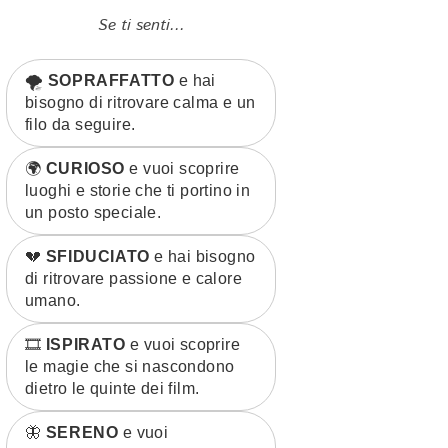
Se ti senti...
🌪️
SOPRAFFATTO
e hai
bisogno di ritrovare calma e un
filo da seguire.
🌍
CURIOSO
e vuoi scoprire
luoghi e storie che ti portino in
un posto speciale.
💔
SFIDUCIATO
e hai bisogno
di ritrovare passione e calore
umano.
🎞️
ISPIRATO
e vuoi scoprire
le magie che si nascondono
dietro le quinte dei film.
🦋
SERENO
e vuoi