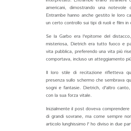
interpretato. Entrambe erano straniere c
americani, dimostrando una notevole c
Entrambe hanno anche gestito le loro ca
un certo controllo sui tipi di ruoli e film in
Se la Garbo era l'epitome del distacco, 
misteriosa, Dietrich era tutto fuoco e p
vita pubblica, preferendo una vita più ris
comportava, incluso un atteggiamento più 
Il loro stile di recitazione riflettev
presenza sullo schermo che sembrava qua
sogni e fantasie. Dietrich, d'altro cant
con la sua forza vitale.
Inizialmente il post doveva comprendere e
di grandi sovrane, ma come sempre non 
articolo lunghissimo l' ho diviso in due part