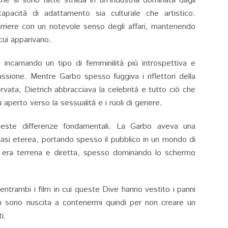
he si sono fatte strada in un'industria dominata dagli
apacità di adattamento sia culturale che artistico.
rriere con un notevole senso degli affari, mantenendo
 cui apparivano.
incarnando un tipo di femminilità più introspettiva e
assione. Mentre Garbo spesso fuggiva i riflettori della
ervata, Dietrich abbracciava la celebrità e tutto ciò che
aperto verso la sessualità e i ruoli di genere.
a queste differenze fondamentali. La Garbo aveva una
si eterea, portando spesso il pubblico in un mondo di
o, era terrena e diretta, spesso dominando lo schermo
ntrambi i film in cui queste Dive hanno vestito i panni
sono riuscita a contenermi quindi per non creare un
i.