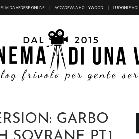
FILM DA VEDERE ONLINE
ACCADEVA A HOLLYWOOD
LUOGHI E VOL
ERSION: GARBO
H SOVRANE PT.1