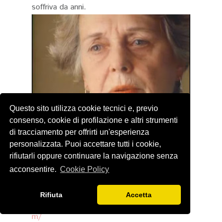
soffriva da anni.
Questo sito utilizza cookie tecnici e, previo
consenso, cookie di profilazione e altri strumenti
di tracciamento per offrirti un'esperienza
personalizzata. Puoi accettare tutti i cookie,
ULTIMO MA NON PER IMPORTANZA
rifiutarli oppure continuare la navigazione senza
Se volete rimanere aggiornati sui miei articoli
acconsentire.
Cookie Policy
potete iscrivervi alla Newsletter che ho
creato, è sufficiente cliccare su questo link
Rifiuta
Accetta
https://blogfrivolopergenteseria.substack.co
m/