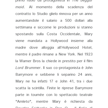
primo ruolo da protagonista in
The beggar
maid
. Al momento della scadenza del
contratto lo Studio glielo rinnova per un anno
aumentandole il salario a 500 dollari alla
settimana e siccome le produzioni si stanno
spostando sulla Costa Occidentale, Mary
viene mandata a Hollywood insieme alla
madre dove alloggia all’Hollywood Hotel,
mentre il padre rimane a New York. Nel 1923
la Warner Bros la chiede in prestito per il film
Lord Brummer
. Il suo co-protagonista è John
Barrymore e sebbene li separino 24 anni,
Mary ne ha infatti 17 e John 41, tra i due
scatta la scintilla. Finite le riprese Barrymore
parte in tournée con lo spettacolo teatrale
"Amleto", mentre Mary è richiesta da